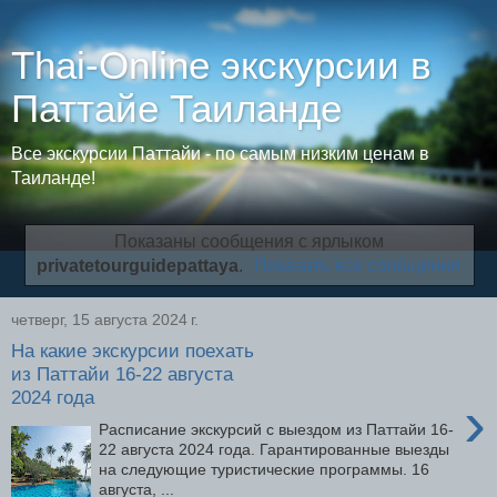
Thai-Online экскурсии в
Паттайе Таиланде
Все экскурсии Паттайи - по самым низким ценам в
Таиланде!
Показаны сообщения с ярлыком
privatetourguidepattaya
.
Показать все сообщения
четверг, 15 августа 2024 г.
На какие экскурсии поехать
из Паттайи 16-22 августа
2024 года
›
Расписание экскурсий с выездом из Паттайи 16-
22 августа 2024 года. Гарантированные выезды
на следующие туристические программы. 16
августа, ...