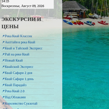
14:15
Воскресенье, Август 09, 2026
ЭКСКУРСИИ И
ЦЕНЫ
📌Река Квай Классик
📌Аюттайя и река Квай
📌Квай и Тайский Экспресс
📌Рай на реке Квай
📌Новый Квай
📌Квайский Экспресс
📌Квай Сафари 2 дня
📌Квай Сафари 1 день
📌Квай Парадайз
📌Река Квай 2.0
📌Над Облаками
📌Королевство Сукхотай