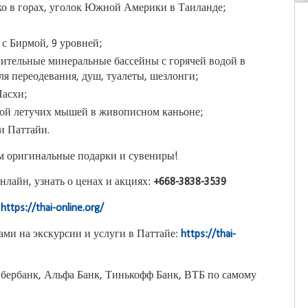
ко в горах, уголок Южной Америки в Таиланде;
 с Бирмой, 9 уровней;
вительные минеральные бассейны с горячей водой в
ля переодевания, душ, туалеты, шезлонги;
Пасхи;
ой летучих мышей в живописном каньоне;
и Паттайи.
м оригинальные подарки и сувениры!
нлайн, узнать о ценах и акциях:
+668-3838-3539
:
https://thai-online.org/
ми на экскурсии и услуги в Паттайе:
https://thai-
бербанк, Альфа Банк, Тинькофф Банк, ВТБ по самому