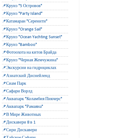
📌Круиз "5 Островов"
📌Круиз "Party Island"
📌Катамаран "Серенити"
📌Круиз "Orange Sail"
📌Круиз "Ocean Yachting Sunset"
📌Круиз "Bamboo"
📌Фотоохота на китов Брайда
📌Круиз "Черная Жемчужина"
📌Экскурсии на гидроциклах
📌Азиатский Диснейленд
📌Сиам Парк
📌Сафари Ворлд
📌Аквапарк "Коламбия Пикчерс"
📌Аквапарк "Рамаяна"
📌В Мире Животных
📌Дискавери 8 в 1
📌Сири Дискавери
📌Тайское Сафари