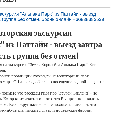
2023 Г.
скурсия "Альпака Парк" из Паттайи - выезд
ь группа без отмен, бронь онлайн +66838383539
вторская экскурсия
 из Паттайи - выезд завтра
сть группа без отмен!
м на экскурсию "Земля Королей и Альпака Парк". Есть
мен.
орной провинции Ратчабури. Высокогорный парк
о мира. С 1 апреля добавлено посещение водной пещеры в
поймете что рассказы гида про "другой Таиланд" - не
ь. Которая отличается от того, что Вы привыкли видеть в
коке. Все вокруг настолько не похоже на Таиланд, что
ие-нибудь альпийские луга или норвежские фьорды.