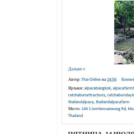
Дальше »
Автор:
Thai-Online
на
14:56
Коммен
Ярлыки:
alpacabangkok
,
alpacafarmt
ratchaburiattractions
,
ratchaburidayt
thailandalpaca
,
thailandalpacafarm
Место:
144 1 Jomtiensaineung Rd, M
Thailand