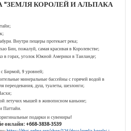
 "ЗЕМЛЯ КОРОЛЕЙ И АЛЬПАКА
тайи;
к;
абури. Внутри пещеры протекает река;
хао Бин, пожалуй, самая красивая в Королевстве;
ко в горах, уголок Южной Америки в Таиланде;
 с Бирмой, 9 уровней;
вительные минеральные бассейны с горячей водой в
ля переодевания, душ, туалеты, шезлонги;
Пасхи;
ой летучих мышей в живописном каньоне;
и Паттайи.
оригинальные подарки и сувениры!
е онлайн: +668-3838-3539