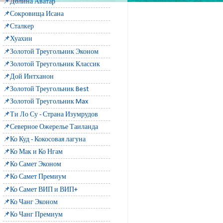
📌Долина Аватар
📌Сокровища Исана
📌Сталкер
📌Хуахин
📌Золотой Треугольник Эконом
📌Золотой Треугольник Классик
📌Дой Интханон
📌Золотой Треугольник Best
📌Золотой Треугольник Max
📌Ти Ло Су - Страна Изумрудов
📌Северное Ожерелье Таиланда
📌Ко Куд - Кокосовая лагуна
📌Ко Мак и Ко Нгам
📌Ко Самет Эконом
📌Ко Самет Премиум
📌Ко Самет ВИП и ВИП+
📌Ко Чанг Эконом
📌Ко Чанг Премиум