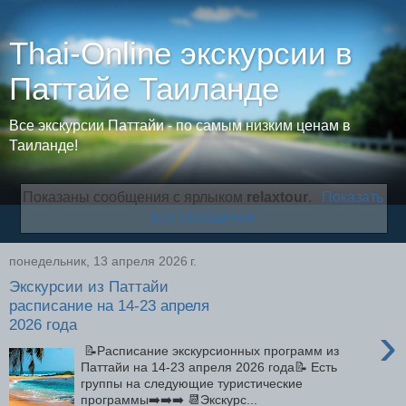
Thai-Online экскурсии в
Паттайе Таиланде
Все экскурсии Паттайи - по самым низким ценам в
Таиланде!
Показаны сообщения с ярлыком
relaxtour
.
Показать
все сообщения
понедельник, 13 апреля 2026 г.
Экскурсии из Паттайи
расписание на 14-23 апреля
2026 года
›
📝Расписание экскурсионных программ из
Паттайи на 14-23 апреля 2026 года📝 Есть
группы на следующие туристические
программы➡️➡️➡️ 📆Экскурс...