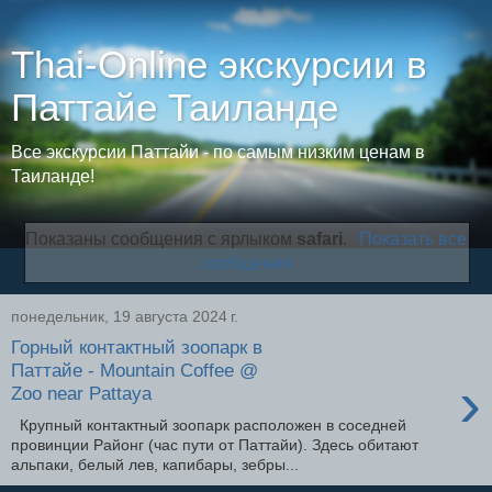
Thai-Online экскурсии в
Паттайе Таиланде
Все экскурсии Паттайи - по самым низким ценам в
Таиланде!
Показаны сообщения с ярлыком
safari
.
Показать все
сообщения
понедельник, 19 августа 2024 г.
Горный контактный зоопарк в
Паттайе - Mountain Coffee @
›
Zoo near Pattaya
Крупный контактный зоопарк расположен в соседней
провинции Районг (час пути от Паттайи). Здесь обитают
альпаки, белый лев, капибары, зебры...