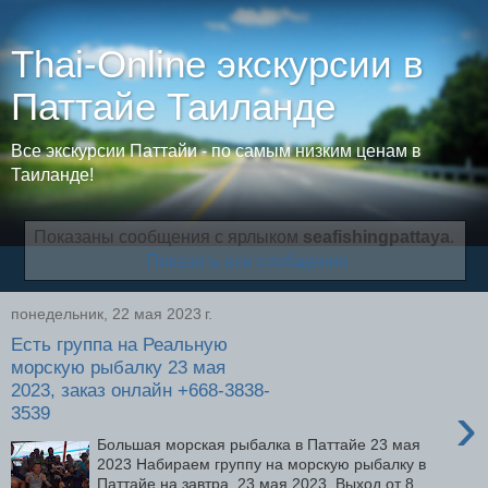
Thai-Online экскурсии в
Паттайе Таиланде
Все экскурсии Паттайи - по самым низким ценам в
Таиланде!
Показаны сообщения с ярлыком
seafishingpattaya
.
Показать все сообщения
понедельник, 22 мая 2023 г.
Есть группа на Реальную
морскую рыбалку 23 мая
2023, заказ онлайн +668-3838-
›
3539
Большая морская рыбалка в Паттайе 23 мая
2023 Набираем группу на морскую рыбалку в
Паттайе на завтра, 23 мая 2023. Выход от 8