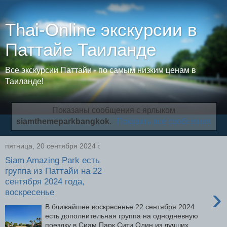
Thai-Online экскурсии в
Паттайе Таиланде
Все экскурсии Паттайи - по самым низким ценам в
Таиланде!
Показаны сообщения с ярлыком
siamthemeparkbangkok
.
Показать все сообщения
пятница, 20 сентября 2024 г.
Siam Amazing Park есть
группа из Паттайи на 22
сентября 2024 года,
›
воскресенье
В ближайшее воскресенье 22 сентября 2024
есть дополнительная группа на однодневную
поездку в Сиам Парк Сити Один из лучших