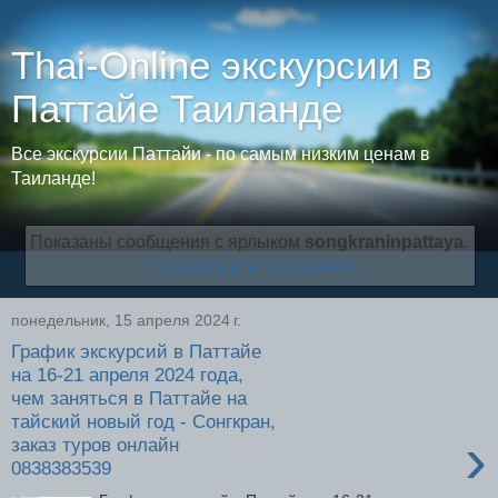
Thai-Online экскурсии в
Паттайе Таиланде
Все экскурсии Паттайи - по самым низким ценам в
Таиланде!
Показаны сообщения с ярлыком
songkraninpattaya
.
Показать все сообщения
понедельник, 15 апреля 2024 г.
График экскурсий в Паттайе
на 16-21 апреля 2024 года,
чем заняться в Паттайе на
тайский новый год - Сонгкран,
›
заказ туров онлайн
0838383539