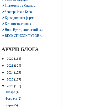
📌Знакомство с Сиамом
📌Зоопарк Кхао Кхео
📌Крокодиловая ферма
📌Катание на слонах
📌Нонг Нуч тропический сад
🔆ВЕСЬ СПИСОК ТУРОВ🔆
АРХИВ БЛОГА
►
2022
(188)
►
2023
(324)
►
2024
(155)
►
2025
(127)
▼
2026
(130)
января
(4)
февраля
(1)
марта
(5)