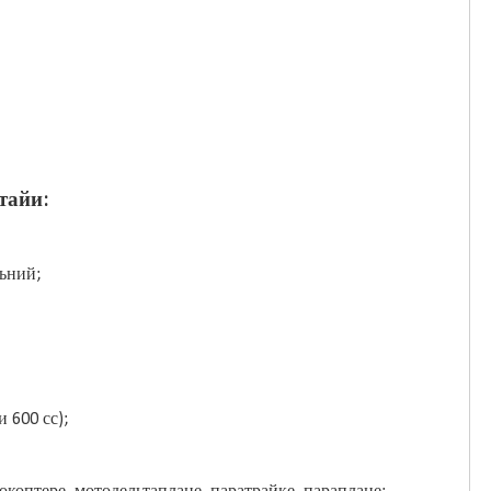
тайи:
ьний;
 600 сс);