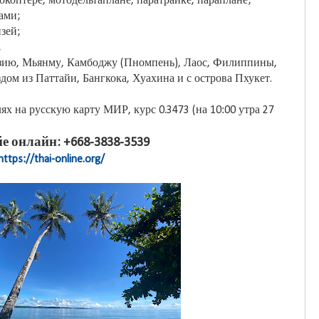
рокоптере, мотодельтаплане, паратрайке, параплане;
ами;
зей;
;
зию, Мьянму, Камбоджу (Пномпень), Лаос, Филиппины,
дом из Паттайи, Бангкока, Хуахина и с острова Пхукет.
х на русскую карту МИР, курс 0.3473 (на 10:00 утра 27
е онлайн: +668-3838-3539
https://thai-online.org/