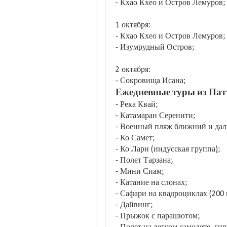
- Кхао Кхео и Остров Лемуров;
1 октября:
- Кхао Кхео и Остров Лемуров;
- Изумрудный Остров;
2 октября:
- Сокровища Исана;
Ежедневные туры из Пат
- Река Квай;
- Катамаран Серенити;
- Военный пляж ближний и дал
- Ко Самет;
- Ко Ларн (индусская группа);
- Полет Тарзана;
- Мини Сиам;
- Катание на слонах;
- Сафари на квадроциклах (200 и
- Дайвинг;
- Прыжок с парашютом;