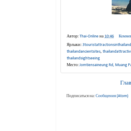
Автор:
Thai-Online
на
10:46
Коммен
Ярлыки:
3touristattractionsinthailan
thailandancientsites
,
thailandattracti
thailandsightseeing
Место:
Jomtiensaineung Rd, Muang P
Гла
Подписаться на:
Сообщения (Atom)