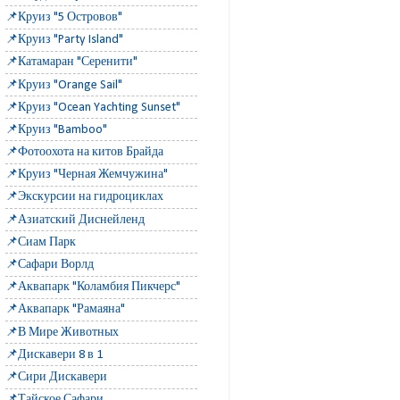
📌Круиз "5 Островов"
📌Круиз "Party Island"
📌Катамаран "Серенити"
📌Круиз "Orange Sail"
📌Круиз "Ocean Yachting Sunset"
📌Круиз "Bamboo"
📌Фотоохота на китов Брайда
📌Круиз "Черная Жемчужина"
📌Экскурсии на гидроциклах
📌Азиатский Диснейленд
📌Сиам Парк
📌Сафари Ворлд
📌Аквапарк "Коламбия Пикчерс"
📌Аквапарк "Рамаяна"
📌В Мире Животных
📌Дискавери 8 в 1
📌Сири Дискавери
📌Тайское Сафари