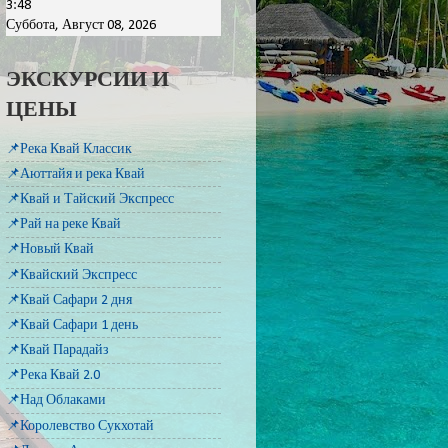
3:48
Суббота, Август 08, 2026
ЭКСКУРСИИ И
ЦЕНЫ
📌Река Квай Классик
📌Аюттайя и река Квай
📌Квай и Тайский Экспресс
📌Рай на реке Квай
📌Новый Квай
📌Квайский Экспресс
📌Квай Сафари 2 дня
📌Квай Сафари 1 день
📌Квай Парадайз
📌Река Квай 2.0
📌Над Облаками
📌Королевство Сукхотай