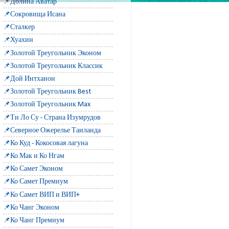
📌Долина Аватар
📌Сокровища Исана
📌Сталкер
📌Хуахин
📌Золотой Треугольник Эконом
📌Золотой Треугольник Классик
📌Дой Интханон
📌Золотой Треугольник Best
📌Золотой Треугольник Max
📌Ти Ло Су - Страна Изумрудов
📌Северное Ожерелье Таиланда
📌Ко Куд - Кокосовая лагуна
📌Ко Мак и Ко Нгам
📌Ко Самет Эконом
📌Ко Самет Премиум
📌Ко Самет ВИП и ВИП+
📌Ко Чанг Эконом
📌Ко Чанг Премиум