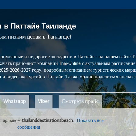
и в Паттайе Таиланде
мым низким ценам в Таиланде!
популярные и недорогие экскурсии в Паттайе - на нашем сайте
ачать прайс-лист компании Thai-Online с актуальным расписани
 2025-2026-2027 году, подробным описанием туристических мар
 и видео экскурсий в Паттайе. Также можно поделиться впечатл
Whatsapp
Viber
Смотреть прайс
с ярлыком
thailanddestinationsbeach
.
Показать все
сообщения