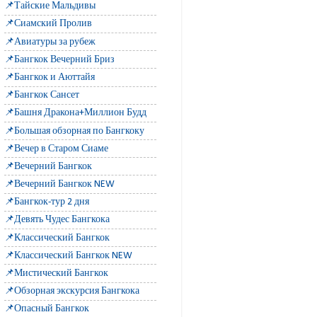
📌Тайские Мальдивы
📌Сиамский Пролив
📌Авиатуры за рубеж
📌Бангкок Вечерний Бриз
📌Бангкок и Аюттайя
📌Бангкок Сансет
📌Башня Дракона+Миллион Будд
📌Большая обзорная по Бангкоку
📌Вечер в Старом Сиаме
📌Вечерний Бангкок
📌Вечерний Бангкок NEW
📌Бангкок-тур 2 дня
📌Девять Чудес Бангкока
📌Классический Бангкок
📌Классический Бангкок NEW
📌Мистический Бангкок
📌Обзорная экскурсия Бангкока
📌Опасный Бангкок