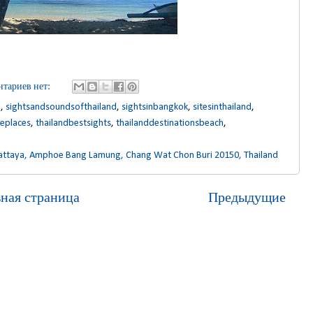
тариев нет:
d
,
sightsandsoundsofthailand
,
sightsinbangkok
,
sitesinthailand
,
veplaces
,
thailandbestsights
,
thailanddestinationsbeach
,
attaya, Amphoe Bang Lamung, Chang Wat Chon Buri 20150, Thailand
вная страница
Предыдущие