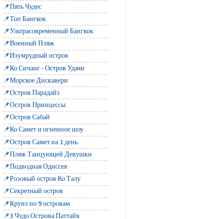
📌Пять Чудес
📌Топ Бангкок
📌Ультрасовременный Бангкок
📌Военный Пляж
📌Изумрудный остров
📌Ко Сичанг - Остров Удачи
📌Морское Дискавери
📌Остров Парадайз
📌Остров Принцессы
📌Остров Сабай
📌Ко Самет и огненное шоу
📌Остров Самет на 1 день
📌Пляж Танцующей Девушки
📌Подводная Одиссея
📌Розовый остров Ко Талу
📌Секретный остров
📌Круиз по 9 островам
📌3 Чудо Острова Паттайя