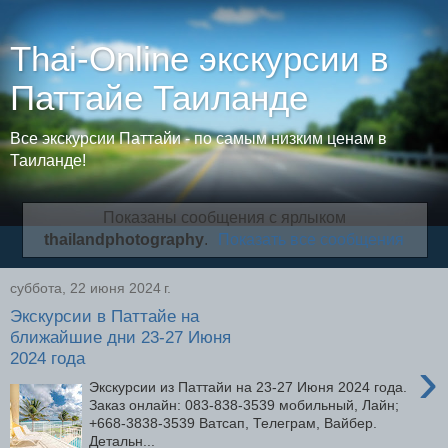
Thai-Online экскурсии в
Паттайе Таиланде
Все экскурсии Паттайи - по самым низким ценам в
Таиланде!
Показаны сообщения с ярлыком
thailandphotography
.
Показать все сообщения
суббота, 22 июня 2024 г.
Экскурсии в Паттайе на
ближайшие дни 23-27 Июня
2024 года
›
Экскурсии из Паттайи на 23-27 Июня 2024 года.
Заказ онлайн: 083-838-3539 мобильный, Лайн;
+668-3838-3539 Ватсап, Телеграм, Вайбер.
Детальн...