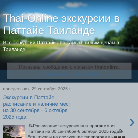
Thai-Online экскурсии в
Паттайе Таиланде
Все экскурсии Паттайи - по самым низким ценам в
Таиланде!
Показаны сообщения с ярлыком
thaionline
.
Показать все сообщения
понедельник, 29 сентября 2025 г.
Экскурсии в Паттайе -
расписание и наличие мест
на 30 сентября - 6 октября
›
2025 года
📝Расписание экскурсионных программ из
Паттайи на 30 сентября-6 октября 2025 года📝
Есть группы на следующие турпрограммы➡️➡️➡️