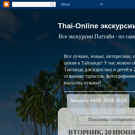
Thai-Online экскурси
Все экскурсии Паттайи - по са
Все лучшие, новые, интересные, 
ценам в Тайланде! У нас можно ск
Таиланде для взрослых и детей в
отзывами туристов, фотографиями
написать отзывы!
Звонить +668-3838-3539
Показаны сообщения 
ВТОРНИК, 20 ИЮНЯ 2