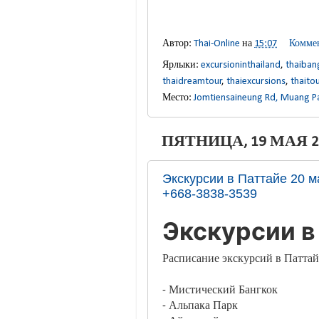
Автор:
Thai-Online
на
15:07
Коммен
Ярлыки:
excursioninthailand
,
thaiban
thaidreamtour
,
thaiexcursions
,
thaito
Место:
Jomtiensaineung Rd, Muang P
ПЯТНИЦА, 19 МАЯ 20
Экскурсии в Паттайе 20 м
+668-3838-3539
Экскурсии в
Расписание экскурсий в Паттайе
- Мистический Бангкок
- Альпака Парк