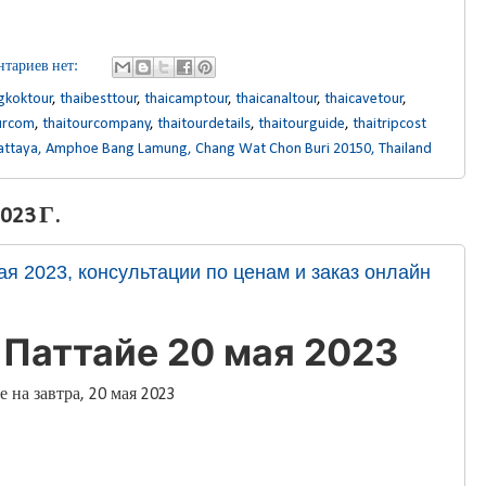
тариев нет:
gkoktour
,
thaibesttour
,
thaicamptour
,
thaicanaltour
,
thaicavetour
,
urcom
,
thaitourcompany
,
thaitourdetails
,
thaitourguide
,
thaitripcost
attaya, Amphoe Bang Lamung, Chang Wat Chon Buri 20150, Thailand
23 Г.
ая 2023, консультации по ценам и заказ онлайн
 Паттайе 20 мая 2023
 на завтра, 20 мая 2023