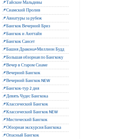
📌Тайские Мальдивы
📌Сиамский Пролив
📌Авиатуры за рубеж
📌Бангкок Вечерний Бриз
📌Бангкок и Аюттайя
📌Бангкок Сансет
📌Башня Дракона+Миллион Будд
📌Большая обзорная по Бангкоку
📌Вечер в Старом Сиаме
📌Вечерний Бангкок
📌Вечерний Бангкок NEW
📌Бангкок-тур 2 дня
📌Девять Чудес Бангкока
📌Классический Бангкок
📌Классический Бангкок NEW
📌Мистический Бангкок
📌Обзорная экскурсия Бангкока
📌Опасный Бангкок