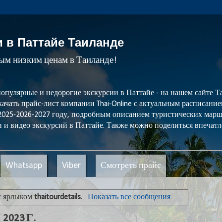
и в Паттайе Таиланде
мым низким ценам в Таиланде!
популярные и недорогие экскурсии в Паттайе - на нашем сайте
ачать прайс-лист компании Thai-Online с актуальным расписани
 2025-2026-2027 году, подробным описанием туристических мар
 и видео экскурсий в Паттайе. Также можно поделиться впечатл
Whatsapp
Viber
Смотреть прайс
с ярлыком
thaitourdetails
.
Показать все сообщения
023 Г.