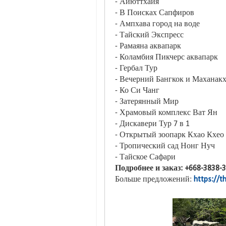
- Айюттхайя
- В Поисках Сапфиров
- Ампхава город на воде
- Тайский Экспресс
- Рамаяна аквапарк
- Коламбия Пикчерс аквапарк
- Гербал Тур
- Вечерний Бангкок и Маханак
- Ко Си Чанг
- Затерянный Мир
- Храмовый комплекс Ват Ян
- Дискавери Тур 7 в 1
- Открытый зоопарк Кхао Кхео
- Тропический сад Нонг Нуч
- Тайское Сафари
Подробнее и заказ: +668-3838
Больше предложений:
https://th