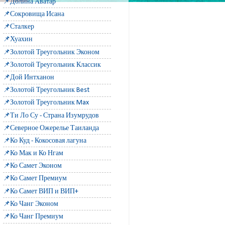
📌Долина Аватар
📌Сокровища Исана
📌Сталкер
📌Хуахин
📌Золотой Треугольник Эконом
📌Золотой Треугольник Классик
📌Дой Интханон
📌Золотой Треугольник Best
📌Золотой Треугольник Max
📌Ти Ло Су - Страна Изумрудов
📌Северное Ожерелье Таиланда
📌Ко Куд - Кокосовая лагуна
📌Ко Мак и Ко Нгам
📌Ко Самет Эконом
📌Ко Самет Премиум
📌Ко Самет ВИП и ВИП+
📌Ко Чанг Эконом
📌Ко Чанг Премиум