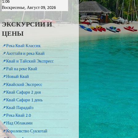
1:06
Воскресенье, Август 09, 2026
ЭКСКУРСИИ И
ЦЕНЫ
📌Река Квай Классик
📌Аюттайя и река Квай
📌Квай и Тайский Экспресс
📌Рай на реке Квай
📌Новый Квай
📌Квайский Экспресс
📌Квай Сафари 2 дня
📌Квай Сафари 1 день
📌Квай Парадайз
📌Река Квай 2.0
📌Над Облаками
📌Королевство Сукхотай