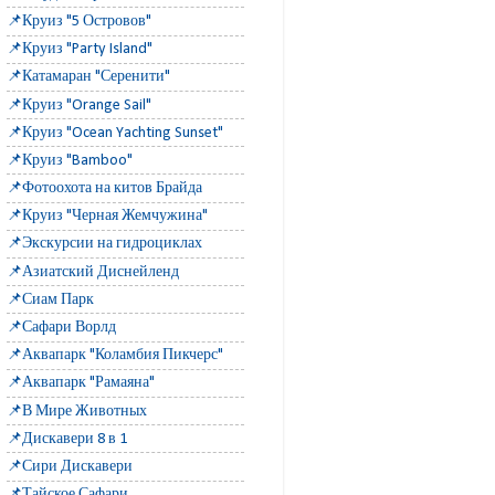
📌Круиз "5 Островов"
📌Круиз "Party Island"
📌Катамаран "Серенити"
📌Круиз "Orange Sail"
📌Круиз "Ocean Yachting Sunset"
📌Круиз "Bamboo"
📌Фотоохота на китов Брайда
📌Круиз "Черная Жемчужина"
📌Экскурсии на гидроциклах
📌Азиатский Диснейленд
📌Сиам Парк
📌Сафари Ворлд
📌Аквапарк "Коламбия Пикчерс"
📌Аквапарк "Рамаяна"
📌В Мире Животных
📌Дискавери 8 в 1
📌Сири Дискавери
📌Тайское Сафари