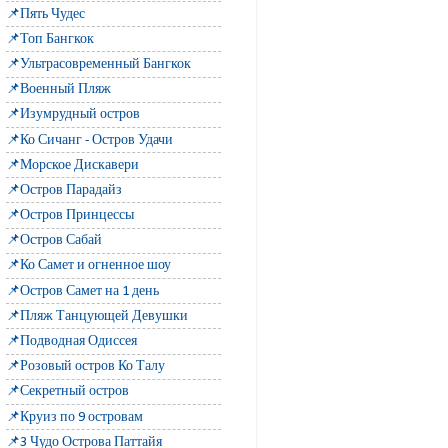
📌Пять Чудес
📌Топ Бангкок
📌Ультрасовременный Бангкок
📌Военный Пляж
📌Изумрудный остров
📌Ко Сичанг - Остров Удачи
📌Морское Дискавери
📌Остров Парадайз
📌Остров Принцессы
📌Остров Сабай
📌Ко Самет и огненное шоу
📌Остров Самет на 1 день
📌Пляж Танцующей Девушки
📌Подводная Одиссея
📌Розовый остров Ко Талу
📌Секретный остров
📌Круиз по 9 островам
📌3 Чудо Острова Паттайя