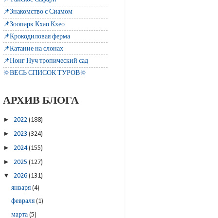
📌Знакомство с Сиамом
📌Зоопарк Кхао Кхео
📌Крокодиловая ферма
📌Катание на слонах
📌Нонг Нуч тропический сад
🔆ВЕСЬ СПИСОК ТУРОВ🔆
АРХИВ БЛОГА
►
2022
(188)
►
2023
(324)
►
2024
(155)
►
2025
(127)
▼
2026
(131)
января
(4)
февраля
(1)
марта
(5)