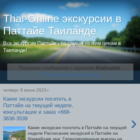
Thai-Online экскурсии в
Паттайе Таиланде
Все экскурсии Паттайи - по самым низким ценам в
Таиланде!
Показаны сообщения с ярлыком
thaitravels
.
Показать все сообщения
четверг, 8 июня 2023 г.
Какие экскурсии посетить в
Паттайе на текущей неделе,
консультации и заказ +668-
›
3838-3539
Какие экскурсии посетить в Паттайе на текущей
неделе Расписание экскурсий в Паттайе на
ближайшие дни. Гарантированные выезды на