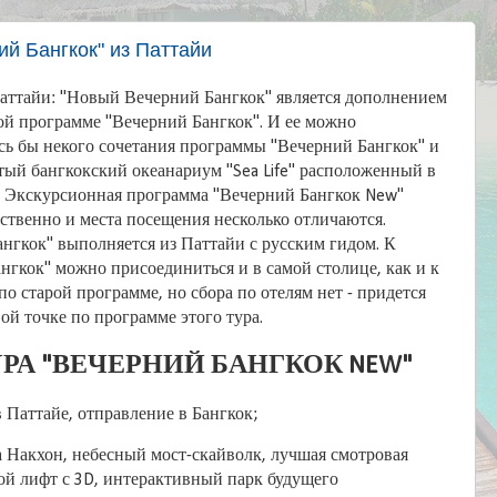
й Бангкок" из Паттайи
аттайи: "Новый Вечерний Бангкок" является дополнением
ой программе "Вечерний Бангкок". И ее можно
ось бы некого сочетания программы "Вечерний Бангкок" и
ый бангкокский океанариум "Sea Life" расположенный в
". Экскурсионная программа "Вечерний Бангкок New"
тственно и места посещения несколько отличаются.
нгкок" выполняется из Паттайи с русским гидом. К
гкок" можно присоединиться и в самой столице, как и к
о старой программе, но сбора по отелям нет - придется
ой точке по программе этого тура.
РА "ВЕЧЕРНИЙ БАНГКОК NEW"
 Паттайе, отправление в Бангкок;
 Накхон, небесный мост-скайволк, лучшая смотровая
ой лифт с 3D, интерактивный парк будущего