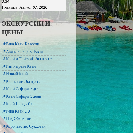
3:34
Пятница, Август 07, 2026
ЭКСКУРСИИ И
ЦЕНЫ
📌Река Квай Классик
📌Аюттайя и река Квай
📌Квай и Тайский Экспресс
📌Рай на реке Квай
📌Новый Квай
📌Квайский Экспресс
📌Квай Сафари 2 дня
📌Квай Сафари 1 день
📌Квай Парадайз
📌Река Квай 2.0
📌Над Облаками
📌Королевство Сукхотай