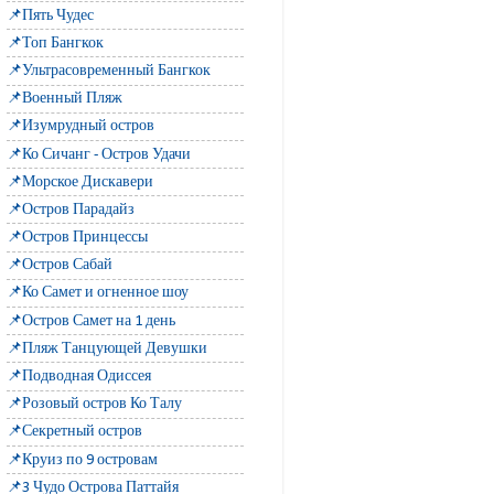
📌Пять Чудес
📌Топ Бангкок
📌Ультрасовременный Бангкок
📌Военный Пляж
📌Изумрудный остров
📌Ко Сичанг - Остров Удачи
📌Морское Дискавери
📌Остров Парадайз
📌Остров Принцессы
📌Остров Сабай
📌Ко Самет и огненное шоу
📌Остров Самет на 1 день
📌Пляж Танцующей Девушки
📌Подводная Одиссея
📌Розовый остров Ко Талу
📌Секретный остров
📌Круиз по 9 островам
📌3 Чудо Острова Паттайя