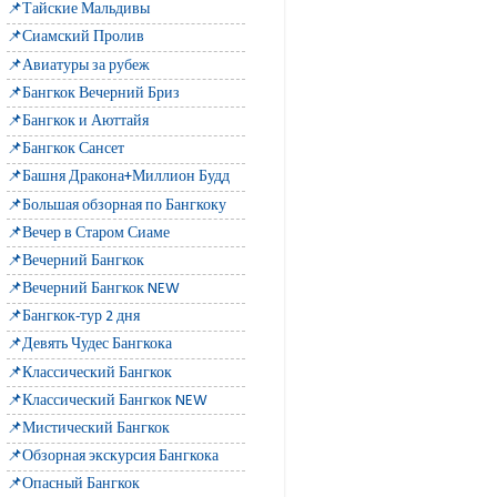
📌Тайские Мальдивы
📌Сиамский Пролив
📌Авиатуры за рубеж
📌Бангкок Вечерний Бриз
📌Бангкок и Аюттайя
📌Бангкок Сансет
📌Башня Дракона+Миллион Будд
📌Большая обзорная по Бангкоку
📌Вечер в Старом Сиаме
📌Вечерний Бангкок
📌Вечерний Бангкок NEW
📌Бангкок-тур 2 дня
📌Девять Чудес Бангкока
📌Классический Бангкок
📌Классический Бангкок NEW
📌Мистический Бангкок
📌Обзорная экскурсия Бангкока
📌Опасный Бангкок