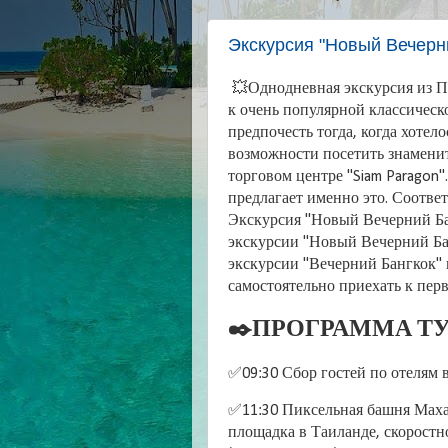
Экскурсия "Новый Вечерни
💥Однодневная экскурсия из П
к очень популярной классическ
предпочесть тогда, когда хотел
возможности посетить знаменит
торговом центре "Siam Paragon
предлагает именно это. Соотве
Экскурсия "Новый Вечерний Ба
экскурсии "Новый Вечерний Бан
экскурсии "Вечерний Бангкок" п
самостоятельно приехать к перв
✒️ПРОГРАММА ТУ
✅09:30 Сбор гостей по отелям в
✅11:30 Пиксельная башня Маха
площадка в Таиланде, скоростн