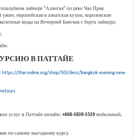
хпалубном лайнере "Алангка" по реке Чао Прая.
ужин, европейская и азиатская кухни, королевские
иколепные виды на Вечерний Бангкок с борта лайнера;
;
айи.
КУРСИЮ В ПАТТАЙЕ
:
https://thai-online.org/shop/503/desc/bangkok-evening-new-
inetours
ских услуг в Паттайе онлайн:
+668-3838-3539
мобильный,
ями по самому выгодному курсу.