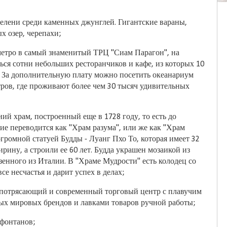
елени среди каменных джунглей. Гигантские вараны,
 озер, черепахи;
метро в самый знаменитый ТРЦ "Сиам Парагон", на
ься сотни небольших ресторанчиков и кафе, из которых 10
 За дополнительную плату можно посетить океанариум
итров, где проживают более чем 30 тысяч удивительных
вний храм, построенный еще в 1728 году, то есть до
ие переводится как "Храм разума", или же как "Храм
громной статуей Будды - Луанг Пхо То, которая имеет 32
ирину, а строили ее 60 лет. Будда украшен мозаикой из
езенного из Италии. В "Храме Мудрости" есть колодец со
се несчастья и дарит успех в делах;
й потрясающий и современный торговый центр с плавучим
ых мировых брендов и лавками товаров ручной работы;
фонтанов;