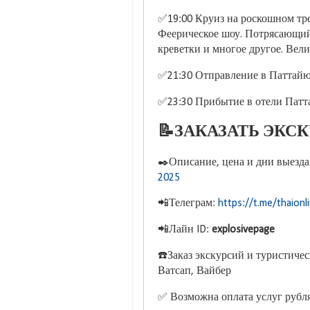
✅19:00 Круиз на роскошном тре
Феерическое шоу. Потрясающий 
креветки и многое другое. Вел
✅21:30 Отправление в Паттайю
✅23:30 Прибытие в отели Патт
📝ЗАКАЗАТЬ ЭКС
✒️Описание, цена и дни выезда
2025
📲Телеграм:
https://t.me/thaionl
📲Лайн ID:
explosivepage
☎️Заказ экскурсий и туристиче
Ватсап, Вайбер
✅ Возможна оплата услуг рубл