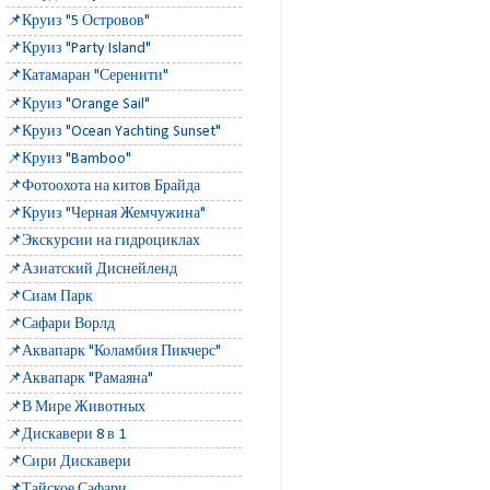
📌Круиз "5 Островов"
📌Круиз "Party Island"
📌Катамаран "Серенити"
📌Круиз "Orange Sail"
📌Круиз "Ocean Yachting Sunset"
📌Круиз "Bamboo"
📌Фотоохота на китов Брайда
📌Круиз "Черная Жемчужина"
📌Экскурсии на гидроциклах
📌Азиатский Диснейленд
📌Сиам Парк
📌Сафари Ворлд
📌Аквапарк "Коламбия Пикчерс"
📌Аквапарк "Рамаяна"
📌В Мире Животных
📌Дискавери 8 в 1
📌Сири Дискавери
📌Тайское Сафари