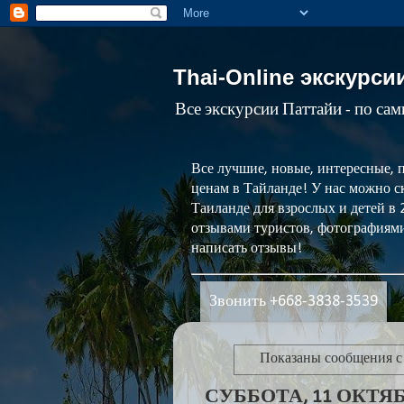
Thai-Online экскурси
Все экскурсии Паттайи - по са
Все лучшие, новые, интересные, 
ценам в Тайланде! У нас можно ск
Таиланде для взрослых и детей в
отзывами туристов, фотографиями
написать отзывы!
Звонить +668-3838-3539
Показаны сообщения 
СУББОТА, 11 ОКТЯБР