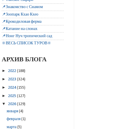
📌Знакомство с Сиамом
📌Зоопарк Кхао Кхео
📌Крокодиловая ферма
📌Катание на слонах
📌Нонг Нуч тропический сад
🔆ВЕСЬ СПИСОК ТУРОВ🔆
АРХИВ БЛОГА
►
2022
(188)
►
2023
(324)
►
2024
(155)
►
2025
(127)
▼
2026
(129)
января
(4)
февраля
(1)
марта
(5)