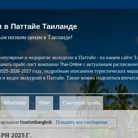
и в Паттайе Таиланде
мым низким ценам в Таиланде!
популярные и недорогие экскурсии в Паттайе - на нашем сайте
ачать прайс-лист компании Thai-Online с актуальным расписани
 2025-2026-2027 году, подробным описанием туристических мар
 и видео экскурсий в Паттайе. Также можно поделиться впечатл
Whatsapp
Viber
Смотреть прайс
с ярлыком
tourismbangkok
.
Показать все сообщения
Я 2025 Г.