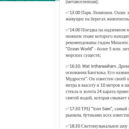
(метавселенная);
✅13:00 Парк Люмпини. Оазис з
живущие на берегах живописных
✅14:00 Поездка на надземном 
нижнем этаже которого находят
рекомендованы гидом Мишлен.
"Ocean World" - более 5 млн. л
морских существ;
✅16:30. Wat Intharawiharn. Дре
основания Бангкока. Его назван
Мудрости". Он известен своей о
метра в высоту и 10 метров в ш
стекла и золота 24 карата прив
святой водой, которая смывает в
✅17:30 ТРЦ "Icon Siam", самы
рынком, бутиками всех известн
✅18:30 Светомузыкальное шоу 