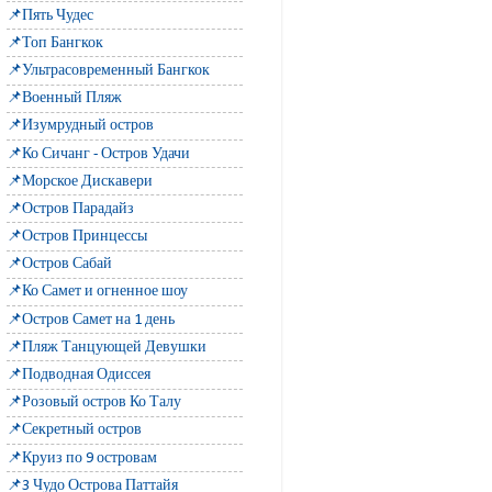
📌Пять Чудес
📌Топ Бангкок
📌Ультрасовременный Бангкок
📌Военный Пляж
📌Изумрудный остров
📌Ко Сичанг - Остров Удачи
📌Морское Дискавери
📌Остров Парадайз
📌Остров Принцессы
📌Остров Сабай
📌Ко Самет и огненное шоу
📌Остров Самет на 1 день
📌Пляж Танцующей Девушки
📌Подводная Одиссея
📌Розовый остров Ко Талу
📌Секретный остров
📌Круиз по 9 островам
📌3 Чудо Острова Паттайя