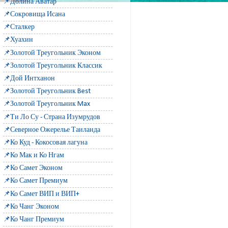
📌Долина Аватар
📌Сокровища Исана
📌Сталкер
📌Хуахин
📌Золотой Треугольник Эконом
📌Золотой Треугольник Классик
📌Дой Интханон
📌Золотой Треугольник Best
📌Золотой Треугольник Max
📌Ти Ло Су - Страна Изумрудов
📌Северное Ожерелье Таиланда
📌Ко Куд - Кокосовая лагуна
📌Ко Мак и Ко Нгам
📌Ко Самет Эконом
📌Ко Самет Премиум
📌Ко Самет ВИП и ВИП+
📌Ко Чанг Эконом
📌Ко Чанг Премиум