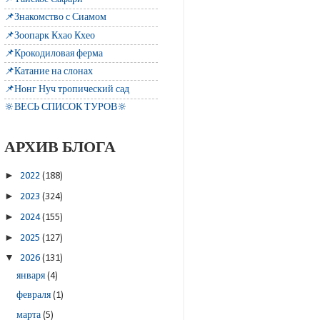
📌Знакомство с Сиамом
📌Зоопарк Кхао Кхео
📌Крокодиловая ферма
📌Катание на слонах
📌Нонг Нуч тропический сад
🔆ВЕСЬ СПИСОК ТУРОВ🔆
АРХИВ БЛОГА
►
2022
(188)
►
2023
(324)
►
2024
(155)
►
2025
(127)
▼
2026
(131)
января
(4)
февраля
(1)
марта
(5)