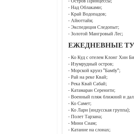
- Остров Принцессы;
- Над Облаками;
- Край Водопадов;
- Айюттайя;
- Экспедиция Следопыт;
- Золотой Мангровый Лес;
ЕЖЕДНЕВНЫЕ ТУ
- Ко Куд с отелем Клонг Хин Би
- Изумрудный остров;
- Морской круиз "Бамбу";
- Рай на реке Квай;
- Река Квай Сабай;
- Катамаран Серенити;
- Военный пляж ближний и дал
- Ко Самет;
- Ко Ларн (индусская группа);
- Полет Тарзана;
- Мини Сиам;
- Катание на слонах;