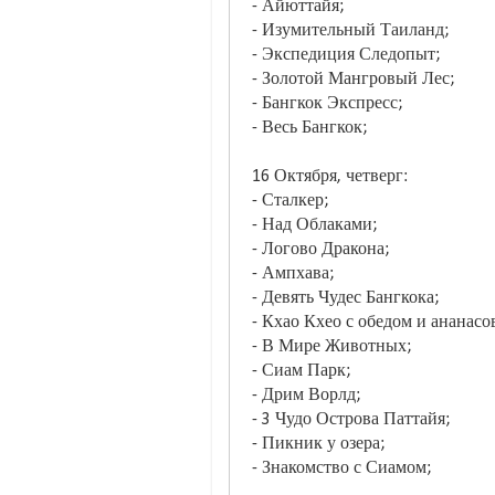
- Айюттайя;
- Изумительный Таиланд;
- Экспедиция Следопыт;
- Золотой Мангровый Лес;
- Бангкок Экспресс;
- Весь Бангкок;
16 Октября, четверг:
- Сталкер;
- Над Облаками;
- Логово Дракона;
- Ампхава;
- Девять Чудес Бангкока;
- Кхао Кхео с обедом и ананас
- В Мире Животных;
- Сиам Парк;
- Дрим Ворлд;
- 3 Чудо Острова Паттайя;
- Пикник у озера;
- Знакомство с Сиамом;