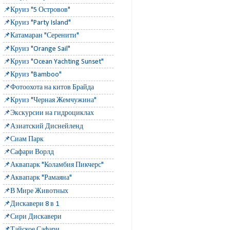
📌Круиз "5 Островов"
📌Круиз "Party Island"
📌Катамаран "Серенити"
📌Круиз "Orange Sail"
📌Круиз "Ocean Yachting Sunset"
📌Круиз "Bamboo"
📌Фотоохота на китов Брайда
📌Круиз "Черная Жемчужина"
📌Экскурсии на гидроциклах
📌Азиатский Диснейленд
📌Сиам Парк
📌Сафари Ворлд
📌Аквапарк "Коламбия Пикчерс"
📌Аквапарк "Рамаяна"
📌В Мире Животных
📌Дискавери 8 в 1
📌Сири Дискавери
📌Тайское Сафари