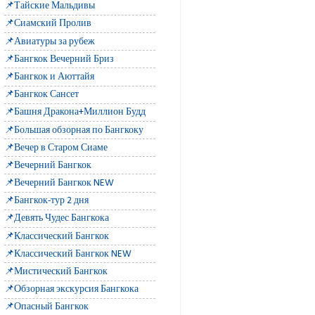
📌Тайские Мальдивы
📌Сиамский Пролив
📌Авиатуры за рубеж
📌Бангкок Вечерний Бриз
📌Бангкок и Аюттайя
📌Бангкок Сансет
📌Башня Дракона+Миллион Будд
📌Большая обзорная по Бангкоку
📌Вечер в Старом Сиаме
📌Вечерний Бангкок
📌Вечерний Бангкок NEW
📌Бангкок-тур 2 дня
📌Девять Чудес Бангкока
📌Классический Бангкок
📌Классический Бангкок NEW
📌Мистический Бангкок
📌Обзорная экскурсия Бангкока
📌Опасный Бангкок