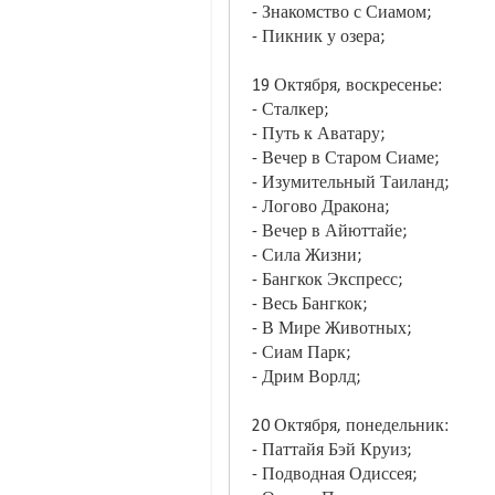
- Знакомство с Сиамом;
- Пикник у озера;
19 Октября, воскресенье:
- Сталкер;
- Путь к Аватару;
- Вечер в Старом Сиаме;
- Изумительный Таиланд;
- Логово Дракона;
- Вечер в Айюттайе;
- Сила Жизни;
- Бангкок Экспресс;
- Весь Бангкок;
- В Мире Животных;
- Сиам Парк;
- Дрим Ворлд;
20 Октября, понедельник:
- Паттайя Бэй Круиз;
- Подводная Одиссея;