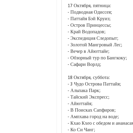
17 Октября, пятница:
- Подводная Одиссея;
- Паттайя Бэй Круиз;
- Остров Принцессы;
- Край Водопадов;
- Экспедиция Следопыт;
- Золотой Мангровый Лес;
- Вечер в Айюттайе;
- Обзорный тур по Бангкоку;
- Сафари Ворлд;
18 Октября, суббота:
- 3 Чудо Острова Паттайя;
- Альпака Парк;
- Тайский Экспресс;
- Айюттайя;
- В Поисках Сапфиров;
- Ампхава город на воде;
- Кхао Кхео с обедом и ананаса
- Ко Си Чанг;