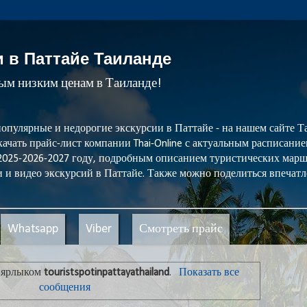
и в Паттайе Таиланде
мым низким ценам в Таиланде!
популярные и недорогие экскурсии в Паттайе - на нашем сайте
ачать прайс-лист компании Thai-Online с актуальным расписани
 2025-2026-2027 году, подробным описанием туристических мар
 и видео экскурсий в Паттайе. Также можно поделиться впечатл
Whatsapp
Viber
Смотреть прайс
с ярлыком
touristspotinpattayathailand
.
Показать все
сообщения