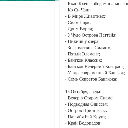
- Кхао Кхео с обедом и ананасо
- Ко Си Чанг;
- В Мире Животных;
- Сиам Парк;
- Дрим Ворлд;
- 3 Чудо Острова Паттайя;
- Пикник у озера;
- Знакомство с Сиамом;
- Пятый Элемент;
- Бангкок Классик;
- Бангкок Вечерний Контраст;
- Ультрасовременный Бангкок;
- Семь Секретов Бангкока;
15 Октября, среда:
- Вечер в Старом Сиаме;
- Подводная Одиссея;
- Остров Принцессы;
- Паттайя Бэй Круиз;
- Край Водопадов;