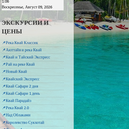
1:06
Воскресенье, Август 09, 2026
ЭКСКУРСИИ И
ЦЕНЫ
📌Река Квай Классик
📌Аюттайя и река Квай
📌Квай и Тайский Экспресс
📌Рай на реке Квай
📌Новый Квай
📌Квайский Экспресс
📌Квай Сафари 2 дня
📌Квай Сафари 1 день
📌Квай Парадайз
📌Река Квай 2.0
📌Над Облаками
📌Королевство Сукхотай