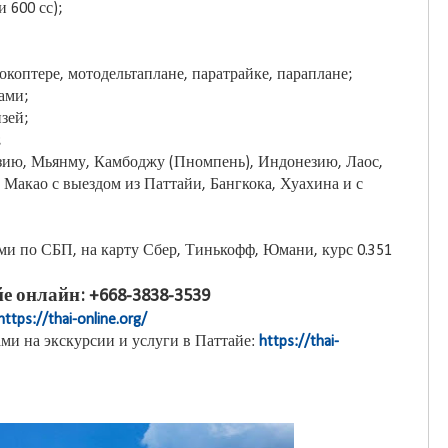
 600 сс);
рокоптере, мотодельтаплане, паратрайке, параплане;
ами;
зей;
;
зию, Мьянму, Камбоджу (Пномпень), Индонезию, Лаос,
Макао с выездом из Паттайи, Бангкока, Хуахина и с
и по СБП, на карту Сбер, Тинькофф, Юмани, курс 0.351
е онлайн: +668-3838-3539
https://thai-online.org/
ми на экскурсии и услуги в Паттайе:
https://thai-