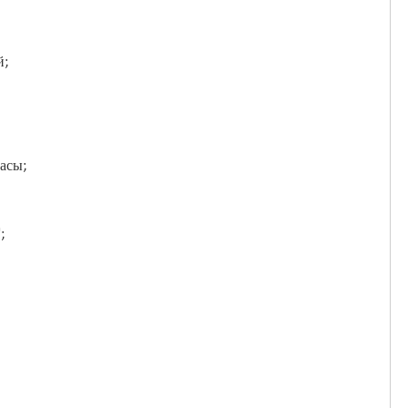
й;
асы;
;