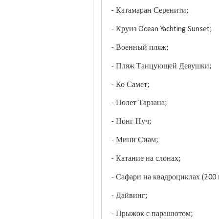
- Катамаран Серенити;
- Круиз Ocean Yachting Sunset;
- Военный пляж;
- Пляж Танцующей Девушки;
- Ко Самет;
- Полет Тарзана;
- Нонг Нуч;
- Мини Сиам;
- Катание на слонах;
- Сафари на квадроциклах (200 и
- Дайвинг;
- Прыжок с парашютом;