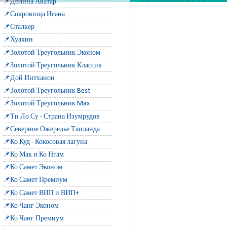
📌Долина Аватар
📌Сокровища Исана
📌Сталкер
📌Хуахин
📌Золотой Треугольник Эконом
📌Золотой Треугольник Классик
📌Дой Интханон
📌Золотой Треугольник Best
📌Золотой Треугольник Max
📌Ти Ло Су - Страна Изумрудов
📌Северное Ожерелье Таиланда
📌Ко Куд - Кокосовая лагуна
📌Ко Мак и Ко Нгам
📌Ко Самет Эконом
📌Ко Самет Премиум
📌Ко Самет ВИП и ВИП+
📌Ко Чанг Эконом
📌Ко Чанг Премиум