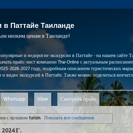
и в Паттайе Таиланде
мым низким ценам в Таиланде!
популярные и недорогие экскурсии в Паттайе - на нашем сайте
ачать прайс-лист компании Thai-Online с актуальным расписани
 2025-2026-2027 году, подробным описанием туристических мар
 и видео экскурсий в Паттайе. Также можно поделиться впечатл
Whatsapp
Viber
Смотреть прайс
ния с ярлыком
turizm
.
Показать все сообщения
024 Г.