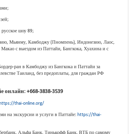
ами;
зей;
 русское шоу 89;
зию, Мьянму, Камбоджу (Пномпень), Индонезию, Лаос,
Макао с выездом из Паттайи, Бангкока, Хуахина и с
ордер-ран в Камбоджу из Бангкока и Паттайи за
евстве Таиланд, без предоплаты, для граждан РФ
е онлайн: +668-3838-3539
https://thai-online.org/
ми на экскурсии и услуги в Паттайе:
https://thai-
бербанк, Альфа Банк, Тинькофф Банк, ВТБ по самому