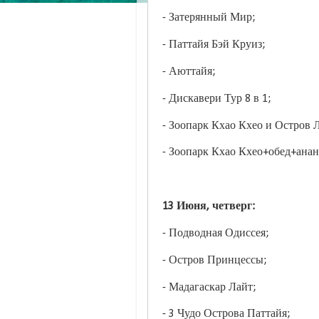
- Затерянный Мир;
- Паттайя Бэй Круиз;
- Аюттайя;
- Дискавери Тур 8 в 1;
- Зоопарк Кхао Кхео и Остров 
- Зоопарк Кхао Кхео+обед+анан
13 Июня, четверг:
- Подводная Одиссея;
- Остров Принцессы;
- Мадагаскар Лайт;
- 3 Чудо Острова Паттайя;