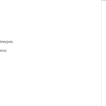
Лемуров;
асы;