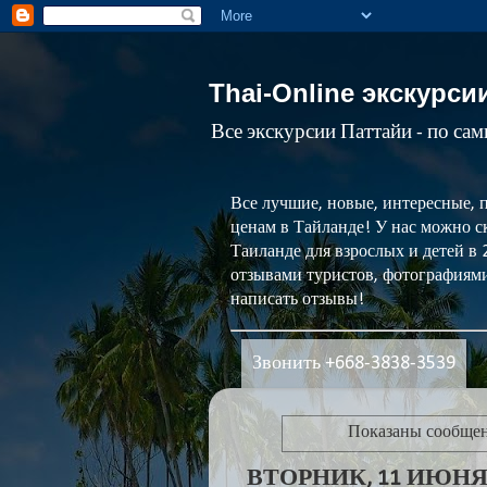
Thai-Online экскурси
Все экскурсии Паттайи - по са
Все лучшие, новые, интересные, 
ценам в Тайланде! У нас можно ск
Таиланде для взрослых и детей в
отзывами туристов, фотографиями
написать отзывы!
Звонить +668-3838-3539
Показаны сообще
ВТОРНИК, 11 ИЮНЯ 2