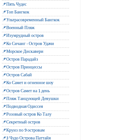
📌Пять Чудес
📌Топ Бангкок
📌Ультрасовременный Бангкок
📌Военный Пляж
📌Изумрудный остров
📌Ко Сичанг - Остров Удачи
📌Морское Дискавери
📌Остров Парадайз
📌Остров Принцессы
📌Остров Сабай
📌Ко Самет и огненное шоу
📌Остров Самет на 1 день
📌Пляж Танцующей Девушки
📌Подводная Одиссея
📌Розовый остров Ко Талу
📌Секретный остров
📌Круиз по 9 островам
📌3 Чудо Острова Паттайя