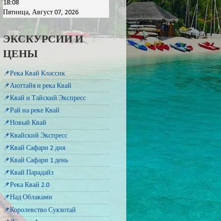
18:08
Пятница, Август 07, 2026
ЭКСКУРСИИ И
ЦЕНЫ
📌Река Квай Классик
📌Аюттайя и река Квай
📌Квай и Тайский Экспресс
📌Рай на реке Квай
📌Новый Квай
📌Квайский Экспресс
📌Квай Сафари 2 дня
📌Квай Сафари 1 день
📌Квай Парадайз
📌Река Квай 2.0
📌Над Облаками
📌Королевство Сукхотай