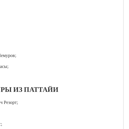
Лемуров;
асы;
РЫ ИЗ ПАТТАЙИ
ч Резорт;
;