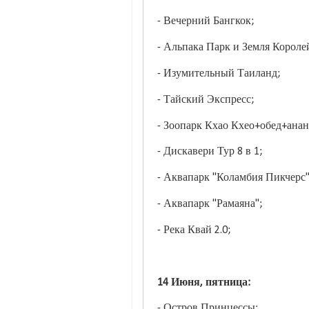
- Вечерний Бангкок;
- Альпака Парк и Земля Короле
- Изумительный Таиланд;
- Тайский Экспресс;
- Зоопарк Кхао Кхео+обед+анан
- Дискавери Тур 8 в 1;
- Аквапарк "Коламбия Пикчерс"
- Аквапарк "Рамаяна";
- Река Квай 2.0;
14 Июня, пятница:
- Остров Принцессы;