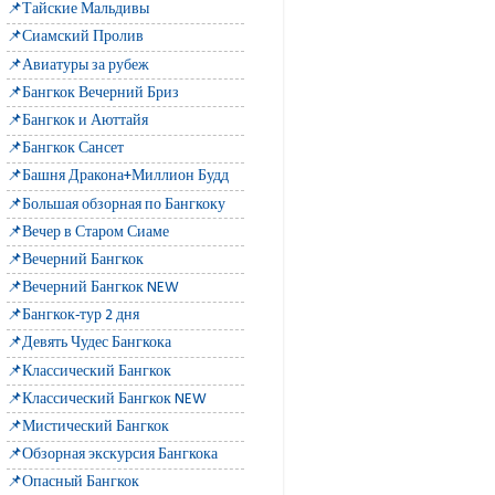
📌Тайские Мальдивы
📌Сиамский Пролив
📌Авиатуры за рубеж
📌Бангкок Вечерний Бриз
📌Бангкок и Аюттайя
📌Бангкок Сансет
📌Башня Дракона+Миллион Будд
📌Большая обзорная по Бангкоку
📌Вечер в Старом Сиаме
📌Вечерний Бангкок
📌Вечерний Бангкок NEW
📌Бангкок-тур 2 дня
📌Девять Чудес Бангкока
📌Классический Бангкок
📌Классический Бангкок NEW
📌Мистический Бангкок
📌Обзорная экскурсия Бангкока
📌Опасный Бангкок