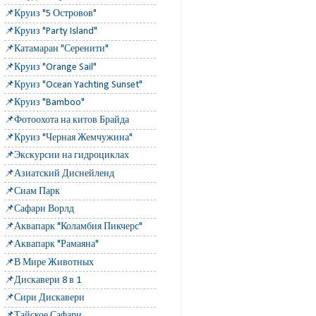
📌Круиз "5 Островов"
📌Круиз "Party Island"
📌Катамаран "Серенити"
📌Круиз "Orange Sail"
📌Круиз "Ocean Yachting Sunset"
📌Круиз "Bamboo"
📌Фотоохота на китов Брайда
📌Круиз "Черная Жемчужина"
📌Экскурсии на гидроциклах
📌Азиатский Диснейленд
📌Сиам Парк
📌Сафари Ворлд
📌Аквапарк "Коламбия Пикчерс"
📌Аквапарк "Рамаяна"
📌В Мире Животных
📌Дискавери 8 в 1
📌Сири Дискавери
📌Тайское Сафари