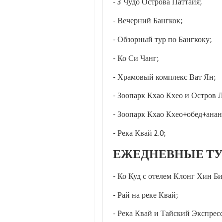
- 3 Чудо Острова Паттайя;
- Вечерний Бангкок;
- Обзорный тур по Бангкоку;
- Ко Си Чанг;
- Храмовый комплекс Ват Ян;
- Зоопарк Кхао Кхео и Остров 
- Зоопарк Кхао Кхео+обед+анан
- Река Квай 2.0;
ЕЖЕДНЕВНЫЕ ТУ
- Ко Куд с отелем Клонг Хин Би
- Рай на реке Квай;
- Река Квай и Тайский Экспресс