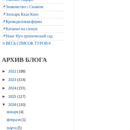
📌Знакомство с Сиамом
📌Зоопарк Кхао Кхео
📌Крокодиловая ферма
📌Катание на слонах
📌Нонг Нуч тропический сад
🔆ВЕСЬ СПИСОК ТУРОВ🔆
АРХИВ БЛОГА
►
2022
(188)
►
2023
(324)
►
2024
(155)
►
2025
(127)
▼
2026
(130)
января
(4)
февраля
(1)
марта
(5)