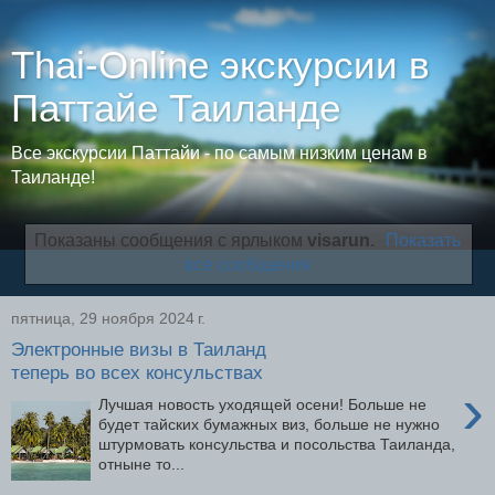
Thai-Online экскурсии в
Паттайе Таиланде
Все экскурсии Паттайи - по самым низким ценам в
Таиланде!
Показаны сообщения с ярлыком
visarun
.
Показать
все сообщения
пятница, 29 ноября 2024 г.
Электронные визы в Таиланд
теперь во всех консульствах
›
Лучшая новость уходящей осени! Больше не
будет тайских бумажных виз, больше не нужно
штурмовать консульства и посольства Таиланда,
отныне то...