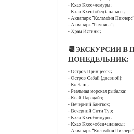
- Кхао Кхео+лемуры;
- Кхао Кхео+обед+ананасы;
- Аквапарк "Коламбия Пикчерс"
- Аквапарк "Рамаяна";
- Храм Истины;
📆ЭКСКУРСИИ В П
ПОНЕДЕЛЬНИК:
- Остров Принцессы;
- Остров Сабай (дневной);
- Ко Чанг;
- Реальная морская рыбалка;
- Квай Парадайз;
- Вечерний Бангкок;
- Вечерний Сити Тур;
- Кхао Кхео+лемуры;
- Кхао Кхео+обед+ананасы;
- Аквапарк "Коламбия Пикчерс"