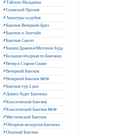
📌Тайские Мальдивы
📌Сиамский Пролив
📌Авиатуры за рубеж
📌Бангкок Вечерний Бриз
📌Бангкок и Аюттайя
📌Бангкок Сансет
📌Башня Дракона+Миллион Будд
📌Большая обзорная по Бангкоку
📌Вечер в Старом Сиаме
📌Вечерний Бангкок
📌Вечерний Бангкок NEW
📌Бангкок-тур 2 дня
📌Девять Чудес Бангкока
📌Классический Бангкок
📌Классический Бангкок NEW
📌Мистический Бангкок
📌Обзорная экскурсия Бангкока
📌Опасный Бангкок