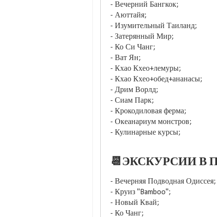
- Вечерний Бангкок;
- Аюттайя;
- Изумительный Таиланд;
- Затерянный Мир;
- Ко Си Чанг;
- Ват Ян;
- Кхао Кхео+лемуры;
- Кхао Кхео+обед+ананасы;
- Дрим Ворлд;
- Сиам Парк;
- Крокодиловая ферма;
- Океанариум монстров;
- Кулинарные курсы;
📆ЭКСКУРСИИ В П
- Вечерняя Подводная Одиссея;
- Круиз "Bamboo";
- Новый Квай;
- Ко Чанг;