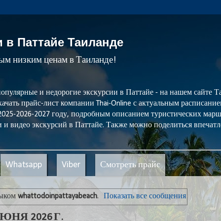
и в Паттайе Таиланде
мым низким ценам в Таиланде!
популярные и недорогие экскурсии в Паттайе - на нашем сайте
ачать прайс-лист компании Thai-Online с актуальным расписани
 2025-2026-2027 году, подробным описанием туристических мар
 и видео экскурсий в Паттайе. Также можно поделиться впечатл
Whatsapp
Viber
Смотреть прайс
лыком
whattodoinpattayabeach
.
Показать все сообщения
НЯ 2026 Г.