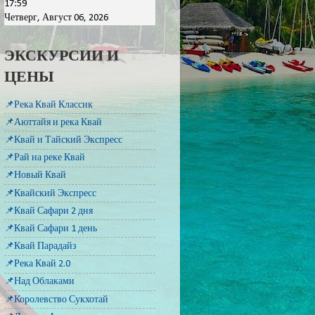
17:59
Четверг, Август 06, 2026
ЭКСКУРСИИ И
ЦЕНЫ
📌Река Квай Классик
📌Аюттайя и река Квай
📌Квай и Тайский Экспресс
📌Рай на реке Квай
📌Новый Квай
📌Квайский Экспресс
📌Квай Сафари 2 дня
📌Квай Сафари 1 день
📌Квай Парадайз
📌Река Квай 2.0
📌Над Облаками
📌Королевство Сукхотай