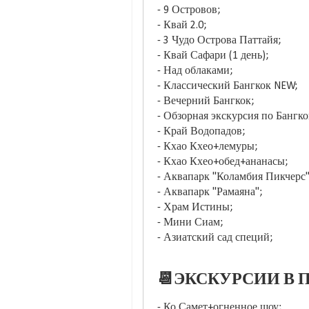
- 9 Островов;
- Квай 2.0;
- 3 Чудо Острова Паттайя;
- Квай Сафари (1 день);
- Над облаками;
- Классический Бангкок NEW;
- Вечерний Бангкок;
- Обзорная экскурсия по Бангк
- Край Водопадов;
- Кхао Кхео+лемуры;
- Кхао Кхео+обед+ананасы;
- Аквапарк "Коламбия Пикчерс"
- Аквапарк "Рамаяна";
- Храм Истины;
- Мини Сиам;
- Азиатский сад специй;
📆ЭКСКУРСИИ В П
- Ко Самет+огненное шоу;