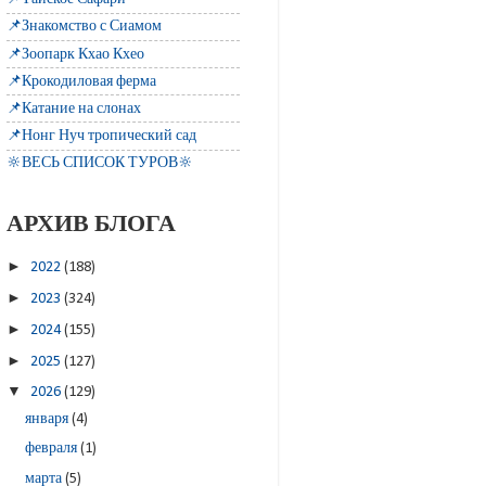
📌Знакомство с Сиамом
📌Зоопарк Кхао Кхео
📌Крокодиловая ферма
📌Катание на слонах
📌Нонг Нуч тропический сад
🔆ВЕСЬ СПИСОК ТУРОВ🔆
АРХИВ БЛОГА
►
2022
(188)
►
2023
(324)
►
2024
(155)
►
2025
(127)
▼
2026
(129)
января
(4)
февраля
(1)
марта
(5)