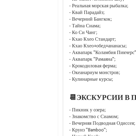
- Реальная морская рыбалка;
- Квай Парадайз;
- Вечерний Бангкок;
- Тайна Сиама;
- Ко Си Чанг;
- Кхао Кхео Стандарт;
- Кхао Кхео+обед+ананасы;
- Аквапарк "Коламбия Пикчерс"
- Аквапарк "Рамаяна";
- Крокодиловая ферма;
- Океанариум монстров;
- Кулинарные курсы;
📆ЭКСКУРСИИ В П
- Пикник у озера;
- Знакомство с Сиамом;
- Вечерняя Подводная Одиссея;
- Круиз "Bamboo";