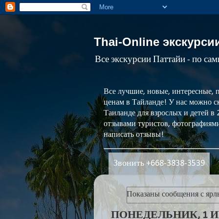
Thai-Online экскурси
Все экскурсии Паттайи - по са
Все лучшие, новые, интересные, 
ценам в Тайланде! У нас можно ск
Таиланде для взрослых и детей в
отзывами туристов, фотографиями
написать отзывы!
Звонить +668-3838-3539
Показаны сообщения с яр
ПОНЕДЕЛЬНИК, 1 ИЮ