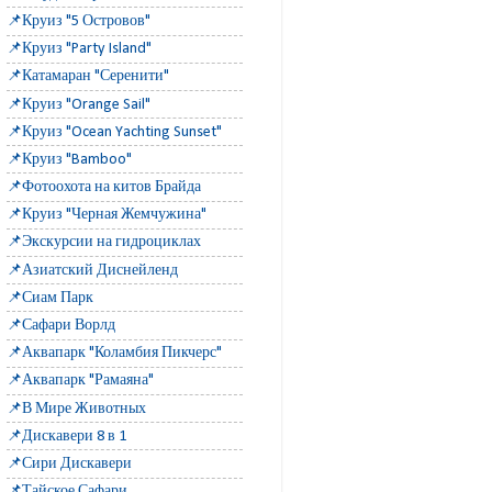
📌Круиз "5 Островов"
📌Круиз "Party Island"
📌Катамаран "Серенити"
📌Круиз "Orange Sail"
📌Круиз "Ocean Yachting Sunset"
📌Круиз "Bamboo"
📌Фотоохота на китов Брайда
📌Круиз "Черная Жемчужина"
📌Экскурсии на гидроциклах
📌Азиатский Диснейленд
📌Сиам Парк
📌Сафари Ворлд
📌Аквапарк "Коламбия Пикчерс"
📌Аквапарк "Рамаяна"
📌В Мире Животных
📌Дискавери 8 в 1
📌Сири Дискавери
📌Тайское Сафари