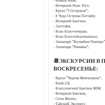
- Новый Квай;
- Вечерний Нонг Нуч;
- Круиз "5 Островов";
- 3 Чудо Острова Паттайя;
- Вечерний Бангкок;
- Аюттайя;
- Кхао Кхео+лемуры;
- Кхао Кхео+обед+ананасы;
- Аквапарк "Коламбия Пикчерс"
- Аквапарк "Рамаяна";
📆ЭКСКУРСИИ В П
ВОСКРЕСЕНЬЕ:
- Круиз "Черная Жемчужина";
- Квай 2.0;
- Классический Бангкок NEW;
- Вечерний Бангкок;
- Сила Жизни;
- Тайский Экспресс;