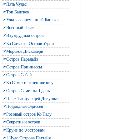
📌Пять Чудес
📌Топ Бангкок
📌Ультрасовременный Бангкок
📌Военный Пляж
📌Изумрудный остров
📌Ко Сичанг - Остров Удачи
📌Морское Дискавери
📌Остров Парадайз
📌Остров Принцессы
📌Остров Сабай
📌Ко Самет и огненное шоу
📌Остров Самет на 1 день
📌Пляж Танцующей Девушки
📌Подводная Одиссея
📌Розовый остров Ко Талу
📌Секретный остров
📌Круиз по 9 островам
📌3 Чудо Острова Паттайя