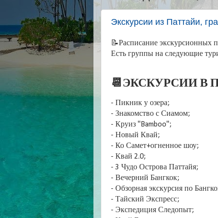
Экскурсии из Паттайи, гр
📝Расписание экскурсионных пр
Есть группы на следующие тур
📆ЭКСКУРСИИ В П
- Пикник у озера;
- Знакомство с Сиамом;
- Круиз "Bamboo";
- Новый Квай;
- Ко Самет+огненное шоу;
- Квай 2.0;
- 3 Чудо Острова Паттайя;
- Вечерний Бангкок;
- Обзорная экскурсия по Бангк
- Тайский Экспресс;
- Экспедиция Следопыт;