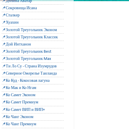
📌Долина Аватар
📌Сокровища Исана
📌Сталкер
📌Хуахин
📌Золотой Треугольник Эконом
📌Золотой Треугольник Классик
📌Дой Интханон
📌Золотой Треугольник Best
📌Золотой Треугольник Max
📌Ти Ло Су - Страна Изумрудов
📌Северное Ожерелье Таиланда
📌Ко Куд - Кокосовая лагуна
📌Ко Мак и Ко Нгам
📌Ко Самет Эконом
📌Ко Самет Премиум
📌Ко Самет ВИП и ВИП+
📌Ко Чанг Эконом
📌Ко Чанг Премиум