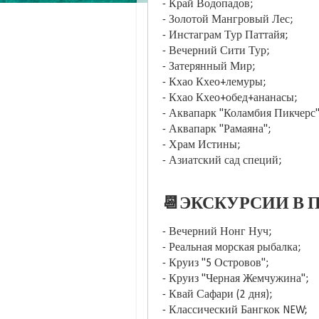
- Край Водопадов;
- Золотой Мангровый Лес;
- Инстаграм Тур Паттайя;
- Вечерний Сити Тур;
- Затерянный Мир;
- Кхао Кхео+лемуры;
- Кхао Кхео+обед+ананасы;
- Аквапарк "Коламбия Пикчерс"
- Аквапарк "Рамаяна";
- Храм Истины;
- Азиатский сад специй;
📆ЭКСКУРСИИ В П
- Вечерний Нонг Нуч;
- Реальная морская рыбалка;
- Круиз "5 Островов";
- Круиз "Черная Жемчужина";
- Квай Сафари (2 дня);
- Классический Бангкок NEW;