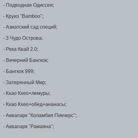
- Подводная Одиссея;
- Круиз "Bamboo";
- Азиатский сад специй;
- 3 Чудо Острова;
- Река Квай 2.0;
- Вечерний Бангкок;
- Бангкок 999;
- Затерянный Мир;
- Кхао Кхео+лемуры;
- Кхао Кхео+обед+ананасы;
- Аквапарк "Коламбия Пикчерс";
- Аквапарк "Рамаяна";