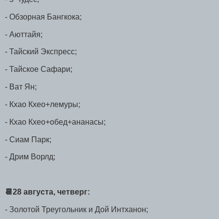
- Обзорная Бангкока;
- Аюттайя;
- Тайский Экспресс;
- Тайское Сафари;
- Ват Ян;
- Кхао Кхео+лемуры;
- Кхао Кхео+обед+ананасы;
- Сиам Парк;
- Дрим Ворлд;
📆28 августа, четверг:
- Золотой Треугольник и Дой Интханон;