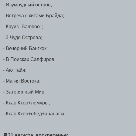
- Изумрудный остров;
- Встреча с китами Брайда;
- Круиз "Bamboo";
- 3 Чудо Острова;
- Вечерний Бангкок;
- В Поисках Сапфиров;
- Аюттайя;
- Магия Востока;
- Затерянный Мир;
- Кхао Кхео+лемуры;
- Кхао Кхео+обед+ананасы;
📆31 августа, воскресенье: