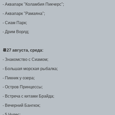
- Аквапарк "Коламбия Пикчерс";
- Аквапарк "Рамаяна";
- Сиам Парк;
- Дрим Ворлд;
📆27 августа, среда:
- Знакомство с Сиамом;
- Большая морская рыбалка;
- Пикник у озера;
- Остров Принцессы;
- Встреча с китами Брайда;
- Вечерний Бангкок;
- 5 Чудес;