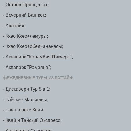
- Остров Принцессы;
- Вечерний Бангкок;
- Аюттайя;
- Кхао Кхео+лемуры;
- Кхао Кхео+обед+ананасы;
- Аквапарк "Коламбия Пикчерс";
- Аквапарк "Рамаяна";
👍ЕЖЕДНЕВНЫЕ ТУРЫ ИЗ ПАТТАЙИ:
- Дискавери Тур 8 в 1;
- Тайские Мальдивы;
- Рай на реке Квай;
- Квай и Тайский Экспресс;
- Катамаран Серенити;