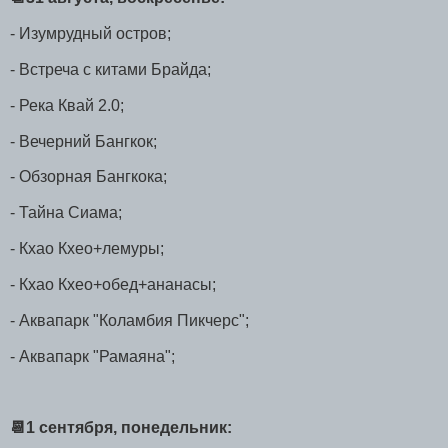
- Изумрудный остров;
- Встреча с китами Брайда;
- Река Квай 2.0;
- Вечерний Бангкок;
- Обзорная Бангкока;
- Тайна Сиама;
- Кхао Кхео+лемуры;
- Кхао Кхео+обед+ананасы;
- Аквапарк "Коламбия Пикчерс";
- Аквапарк "Рамаяна";
📆1 сентября, понедельник: