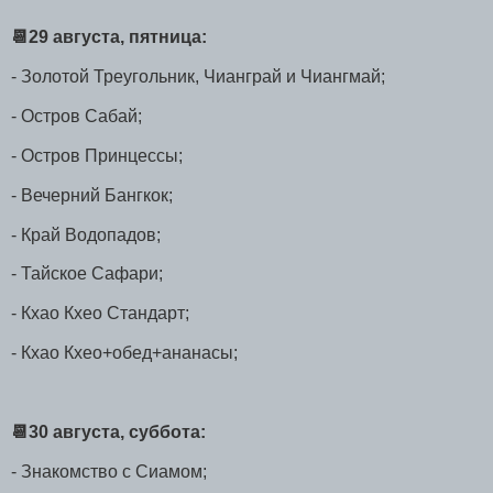
📆29 августа, пятница:
- Золотой Треугольник, Чианграй и Чиангмай;
- Остров Сабай;
- Остров Принцессы;
- Вечерний Бангкок;
- Край Водопадов;
- Тайское Сафари;
- Кхао Кхео Стандарт;
- Кхао Кхео+обед+ананасы;
📆30 августа, суббота:
- Знакомство с Сиамом;