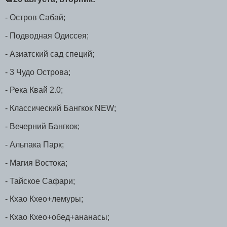
- Остров Сабай;
- Подводная Одиссея;
- Азиатский сад специй;
- 3 Чудо Острова;
- Река Квай 2.0;
- Классический Бангкок NEW;
- Вечерний Бангкок;
- Альпака Парк;
- Магия Востока;
- Тайское Сафари;
- Кхао Кхео+лемуры;
- Кхао Кхео+обед+ананасы;