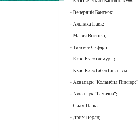
- Классический Бангкок NEW;
- Вечерний Бангкок;
- Альпака Парк;
- Магия Востока;
- Тайское Сафари;
- Кхао Кхео+лемуры;
- Кхао Кхео+обед+ананасы;
- Аквапарк "Коламбия Пикчерс
- Аквапарк "Рамаяна";
- Сиам Парк;
- Дрим Ворлд;