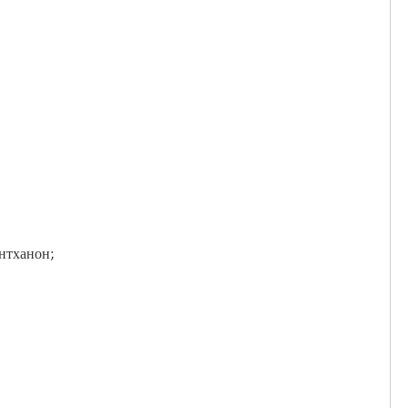
нтханон;