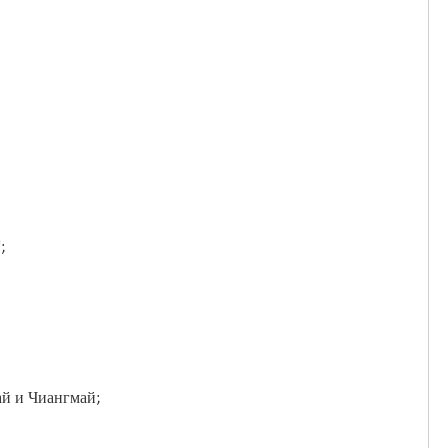
";
ай и Чиангмай;