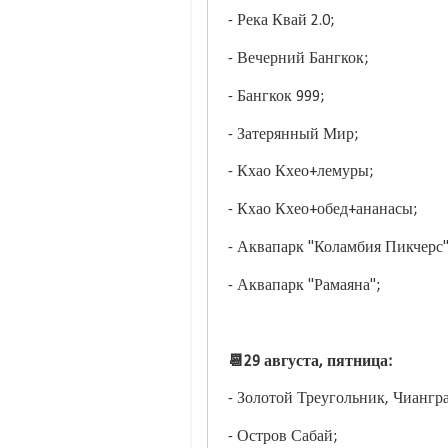
- Река Квай 2.0;
- Вечерний Бангкок;
- Бангкок 999;
- Затерянный Мир;
- Кхао Кхео+лемуры;
- Кхао Кхео+обед+ананасы;
- Аквапарк "Коламбия Пикчерс
- Аквапарк "Рамаяна";
📆29 августа, пятница:
- Золотой Треугольник, Чиангр
- Остров Сабай;