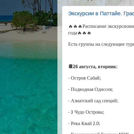
Экскурсии в Паттайе. Гра
🔥🔥🔥Расписание экскурсионны
года🔥🔥🔥
Есть группы на следующие тур
📆26 августа, вторник:
- Остров Сабай;
- Подводная Одиссея;
- Азиатский сад специй;
- 3 Чудо Острова;
- Река Квай 2.0;