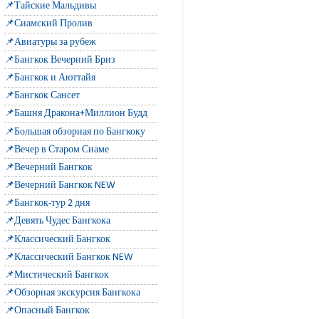
📌Тайские Мальдивы
📌Сиамский Пролив
📌Авиатуры за рубеж
📌Бангкок Вечерний Бриз
📌Бангкок и Аюттайя
📌Бангкок Сансет
📌Башня Дракона+Миллион Будд
📌Большая обзорная по Бангкоку
📌Вечер в Старом Сиаме
📌Вечерний Бангкок
📌Вечерний Бангкок NEW
📌Бангкок-тур 2 дня
📌Девять Чудес Бангкока
📌Классический Бангкок
📌Классический Бангкок NEW
📌Мистический Бангкок
📌Обзорная экскурсия Бангкока
📌Опасный Бангкок