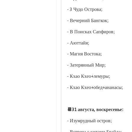
- 3 Чудо Острова;
- Вечерний Бангкок;
- В Поисках Сапфиров;
- Аюттайя;
- Магия Востока;
- Затерянный Мир;
- Кхао Кхео+лемуры;
- Кхао Кхео+обед+ананасы;
📆31 августа, воскресенье:
- Изумрудный остров;