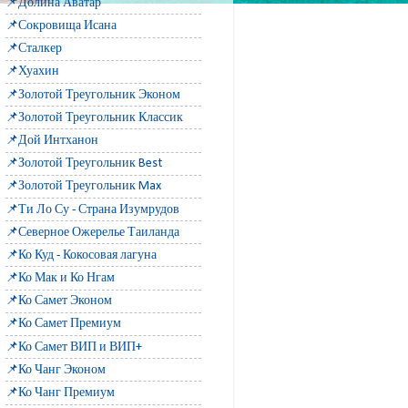
📌Долина Аватар
📌Сокровища Исана
📌Сталкер
📌Хуахин
📌Золотой Треугольник Эконом
📌Золотой Треугольник Классик
📌Дой Интханон
📌Золотой Треугольник Best
📌Золотой Треугольник Max
📌Ти Ло Су - Страна Изумрудов
📌Северное Ожерелье Таиланда
📌Ко Куд - Кокосовая лагуна
📌Ко Мак и Ко Нгам
📌Ко Самет Эконом
📌Ко Самет Премиум
📌Ко Самет ВИП и ВИП+
📌Ко Чанг Эконом
📌Ко Чанг Премиум