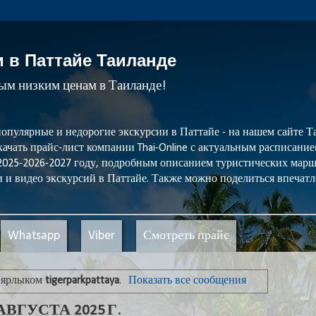
и в Паттайе Таиланде
мым низким ценам в Таиланде!
популярные и недорогие экскурсии в Паттайе - на нашем сайте
ачать прайс-лист компании Thai-Online с актуальным расписани
 2025-2026-2027 году, подробным описанием туристических мар
 и видео экскурсий в Паттайе. Также можно поделиться впечатл
Whatsapp
Viber
Смотреть прайс
 ярлыком
tigerparkpattaya
.
Показать все сообщения
ВГУСТА 2025 Г.