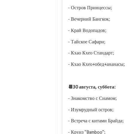
- Остров Принцессы;
- Вечерний Бангкок;
- Край Водопадов;
- Тайское Сафари;
- Кхао Кхео Стандарт;
- Кхао Кхео+обед+ананасы;
📆30 августа, суббота:
- Знакомство с Сиамом;
- Изумрудный остров;
- Встреча с китами Брайда;
- Круиз "Bamboo";