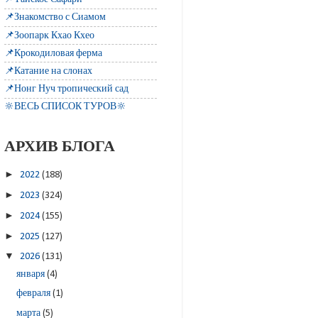
📌Знакомство с Сиамом
📌Зоопарк Кхао Кхео
📌Крокодиловая ферма
📌Катание на слонах
📌Нонг Нуч тропический сад
🔆ВЕСЬ СПИСОК ТУРОВ🔆
АРХИВ БЛОГА
►
2022
(188)
►
2023
(324)
►
2024
(155)
►
2025
(127)
▼
2026
(131)
января
(4)
февраля
(1)
марта
(5)