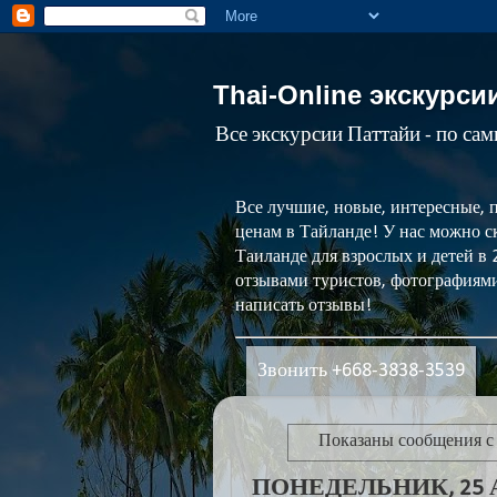
Thai-Online экскурси
Все экскурсии Паттайи - по са
Все лучшие, новые, интересные, 
ценам в Тайланде! У нас можно ск
Таиланде для взрослых и детей в
отзывами туристов, фотографиями
написать отзывы!
Звонить +668-3838-3539
Показаны сообщения с
ПОНЕДЕЛЬНИК, 25 А