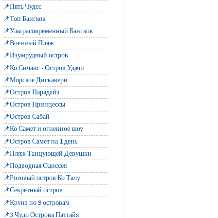
📌Пять Чудес
📌Топ Бангкок
📌Ультрасовременный Бангкок
📌Военный Пляж
📌Изумрудный остров
📌Ко Сичанг - Остров Удачи
📌Морское Дискавери
📌Остров Парадайз
📌Остров Принцессы
📌Остров Сабай
📌Ко Самет и огненное шоу
📌Остров Самет на 1 день
📌Пляж Танцующей Девушки
📌Подводная Одиссея
📌Розовый остров Ко Талу
📌Секретный остров
📌Круиз по 9 островам
📌3 Чудо Острова Паттайя