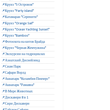
📌Круиз "5 Островов"
📌Круиз "Party Island"
📌Катамаран "Серенити"
📌Круиз "Orange Sail"
📌Круиз "Ocean Yachting Sunset"
📌Круиз "Bamboo"
📌Фотоохота на китов Брайда
📌Круиз "Черная Жемчужина"
📌Экскурсии на гидроциклах
📌Азиатский Диснейленд
📌Сиам Парк
📌Сафари Ворлд
📌Аквапарк "Коламбия Пикчерс"
📌Аквапарк "Рамаяна"
📌В Мире Животных
📌Дискавери 8 в 1
📌Сири Дискавери
📌Тайское Сафари