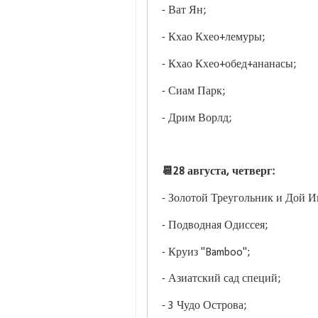
- Ват Ян;
- Кхао Кхео+лемуры;
- Кхао Кхео+обед+ананасы;
- Сиам Парк;
- Дрим Ворлд;
📆28 августа, четверг:
- Золотой Треугольник и Дой И
- Подводная Одиссея;
- Круиз "Bamboo";
- Азиатский сад специй;
- 3 Чудо Острова;