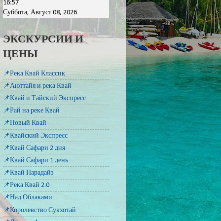
16:57
Суббота, Август 08, 2026
ЭКСКУРСИИ И
ЦЕНЫ
📌Река Квай Классик
📌Аюттайя и река Квай
📌Квай и Тайский Экспресс
📌Рай на реке Квай
📌Новый Квай
📌Квайский Экспресс
📌Квай Сафари 2 дня
📌Квай Сафари 1 день
📌Квай Парадайз
📌Река Квай 2.0
📌Над Облаками
📌Королевство Сукхотай