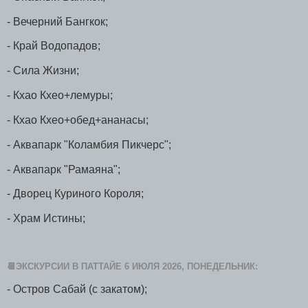
- Вечерний Бангкок;
- Край Водопадов;
- Сила Жизни;
- Кхао Кхео+лемуры;
- Кхао Кхео+обед+ананасы;
- Аквапарк "Коламбия Пикчерс";
- Аквапарк "Рамаяна";
- Дворец Куриного Короля;
- Храм Истины;
📆ЭКСКУРСИИ В ПАТТАЙЕ 6 ИЮЛЯ 2026, ПОНЕДЕЛЬНИК:
- Остров Сабай (с закатом);