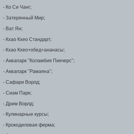
- Ко Си Чанг;
- Затерянный Мир;
- Ват Ян;
- Кхао Кхео Стандарт;
- Кхао Кхео+обед+ананасы;
- Аквапарк "Коламбия Пикчерс";
- Аквапарк "Рамаяна";
- Сафари Ворлд;
- Сиам Парк;
- Дрим Ворлд;
- Кулинарные курсы;
- Крокодиловая ферма;