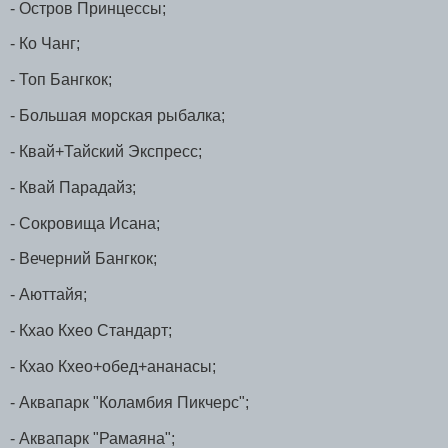
- Остров Принцессы;
- Ко Чанг;
- Топ Бангкок;
- Большая морская рыбалка;
- Квай+Тайский Экспресс;
- Квай Парадайз;
- Сокровища Исана;
- Вечерний Бангкок;
- Аюттайя;
- Кхао Кхео Стандарт;
- Кхао Кхео+обед+ананасы;
- Аквапарк "Коламбия Пикчерс";
- Аквапарк "Рамаяна";