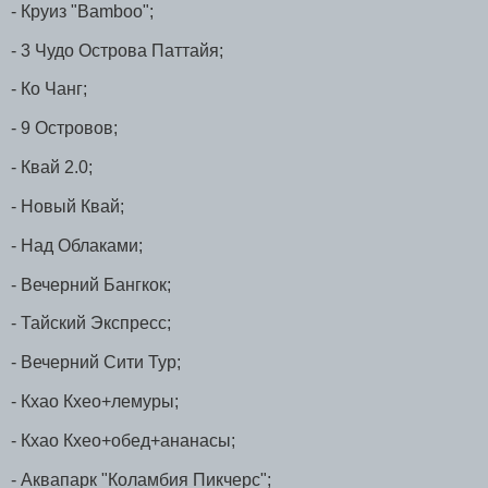
- Круиз "Bamboo";
- 3 Чудо Острова Паттайя;
- Ко Чанг;
- 9 Островов;
- Квай 2.0;
- Новый Квай;
- Над Облаками;
- Вечерний Бангкок;
- Тайский Экспресс;
- Вечерний Сити Тур;
- Кхао Кхео+лемуры;
- Кхао Кхео+обед+ананасы;
- Аквапарк "Коламбия Пикчерс";