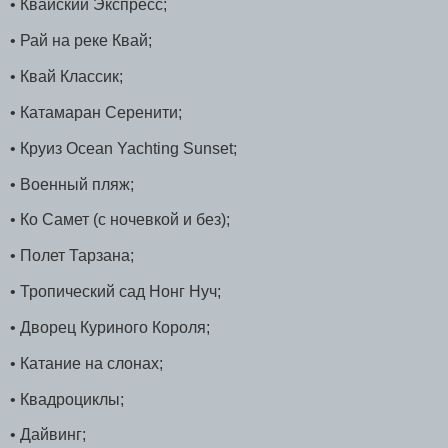
• Квайский Экспресс;
• Рай на реке Квай;
• Квай Классик;
• Катамаран Серенити;
• Круиз Ocean Yachting Sunset;
• Военный пляж;
• Ко Самет (с ночевкой и без);
• Полет Тарзана;
• Тропический сад Нонг Нуч;
• Дворец Куриного Короля;
• Катание на слонах;
• Квадроциклы;
• Дайвинг;