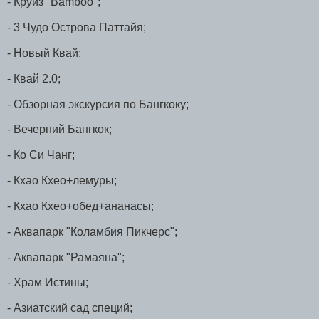
- Круиз "Bamboo";
- 3 Чудо Острова Паттайя;
- Новый Квай;
- Квай 2.0;
- Обзорная экскурсия по Бангкоку;
- Вечерний Бангкок;
- Ко Си Чанг;
- Кхао Кхео+лемуры;
- Кхао Кхео+обед+ананасы;
- Аквапарк "Коламбия Пикчерс";
- Аквапарк "Рамаяна";
- Храм Истины;
- Азиатский сад специй;