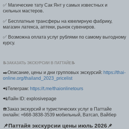
✅ Магические тату Сак Янт у самых известных и
сильных мастеров.
✅ Бесплатные трансферы на ювелирную фабрику,
магазин латекса, аптеки, рынок сувениров.
✅ Возможна оплата услуг рублями по самому выгодному
курсу.
📝ЗАКАЗАТЬ ЭКСКУРСИИ В ПАТТАЙЕ📝
✒️Описание, цены и дни групповых экскурсий:
https://thai-
online.org/thailand_2023_pricelist
📲Телеграм:
https://t.me/thaionlinetours
📲Лайн ID: explosivepage
☎️Заказ экскурсий и туристических услуг в Паттайе
онлайн: +668-3838-3539 мобильный, Ватсап, Вайбер
📌Паттайя экскурсии цены июль 2026📌