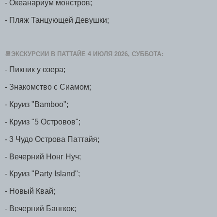
- Океанариум монстров;
- Пляж Танцующей Девушки;
📆ЭКСКУРСИИ В ПАТТАЙЕ 4 ИЮЛЯ 2026, СУББОТА:
- Пикник у озера;
- Знакомство с Сиамом;
- Круиз "Bamboo";
- Круиз "5 Островов";
- 3 Чудо Острова Паттайя;
- Вечерний Нонг Нуч;
- Круиз "Party Island";
- Новый Квай;
- Вечерний Бангкок;