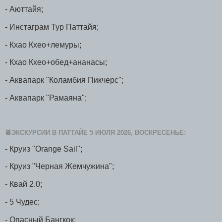
- Аюттайя;
- Инстаграм Тур Паттайя;
- Кхао Кхео+лемуры;
- Кхао Кхео+обед+ананасы;
- Аквапарк "Коламбия Пикчерс";
- Аквапарк "Рамаяна";
📆ЭКСКУРСИИ В ПАТТАЙЕ 5 ИЮЛЯ 2026, ВОСКРЕСЕНЬЕ:
- Круиз "Orange Sail";
- Круиз "Черная Жемчужина";
- Квай 2.0;
- 5 Чудес;
- Опасный Бангкок;