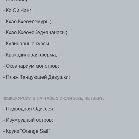
- Ко Си Чанг;
- Кхао Кхео+лемуры;
- Кхао Кхео+обед+ананасы;
- Кулинарные курсы;
- Крокодиловая ферма;
- Океанариум монстров;
- Пляж Танцующей Девушки;
📆ЭКСКУРСИИ В ПАТТАЙЕ 9 ИЮЛЯ 2026, ЧЕТВЕРГ:
- Подводная Одиссея;
- Изумрудный остров;
- Круиз "Orange Sail";