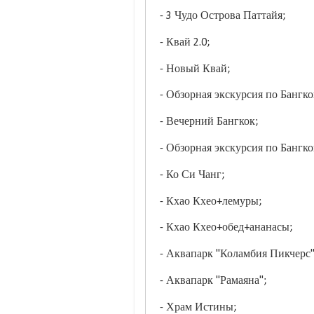
- 3 Чудо Острова Паттайя;
- Квай 2.0;
- Новый Квай;
- Обзорная экскурсия по Бангко
- Вечерний Бангкок;
- Обзорная экскурсия по Бангко
- Ко Си Чанг;
- Кхао Кхео+лемуры;
- Кхао Кхео+обед+ананасы;
- Аквапарк "Коламбия Пикчерс"
- Аквапарк "Рамаяна";
- Храм Истины;