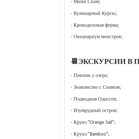
- Мини Сиам;
- Кулинарный Курсы;
- Крокодиловая ферма;
- Океанариум монстров;
📆ЭКСКУРСИИ В П
- Пикник у озера;
- Знакомство с Сиамом;
- Подводная Одиссея;
- Изумрудный остров;
- Круиз "Orange Sail";
- Круиз "Bamboo";