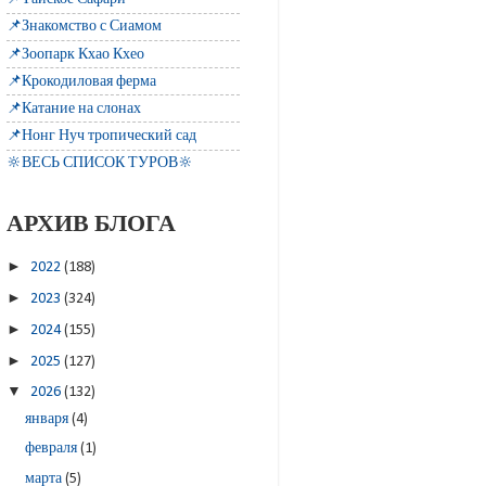
📌Знакомство с Сиамом
📌Зоопарк Кхао Кхео
📌Крокодиловая ферма
📌Катание на слонах
📌Нонг Нуч тропический сад
🔆ВЕСЬ СПИСОК ТУРОВ🔆
АРХИВ БЛОГА
►
2022
(188)
►
2023
(324)
►
2024
(155)
►
2025
(127)
▼
2026
(132)
января
(4)
февраля
(1)
марта
(5)