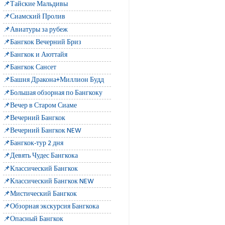
📌Тайские Мальдивы
📌Сиамский Пролив
📌Авиатуры за рубеж
📌Бангкок Вечерний Бриз
📌Бангкок и Аюттайя
📌Бангкок Сансет
📌Башня Дракона+Миллион Будд
📌Большая обзорная по Бангкоку
📌Вечер в Старом Сиаме
📌Вечерний Бангкок
📌Вечерний Бангкок NEW
📌Бангкок-тур 2 дня
📌Девять Чудес Бангкока
📌Классический Бангкок
📌Классический Бангкок NEW
📌Мистический Бангкок
📌Обзорная экскурсия Бангкока
📌Опасный Бангкок