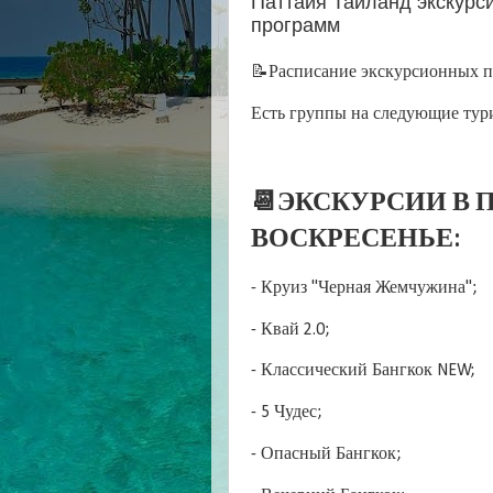
Паттайя Таиланд экскурси
программ
📝Расписание экскурсионных пр
Есть группы на следующие тур
📆ЭКСКУРСИИ В П
ВОСКРЕСЕНЬЕ:
- Круиз "Черная Жемчужина";
- Квай 2.0;
- Классический Бангкок NEW;
- 5 Чудес;
- Опасный Бангкок;