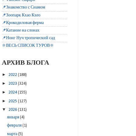
📌Знакомство с Сиамом
📌Зоопарк Кхао Кхео
📌Крокодиловая ферма
📌Катание на слонах
📌Нонг Нуч тропический сад
🔆ВЕСЬ СПИСОК ТУРОВ🔆
АРХИВ БЛОГА
►
2022
(188)
►
2023
(324)
►
2024
(155)
►
2025
(127)
▼
2026
(131)
января
(4)
февраля
(1)
марта
(5)