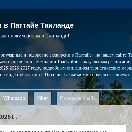
и в Паттайе Таиланде
мым низким ценам в Таиланде!
популярные и недорогие экскурсии в Паттайе - на нашем сайте
ачать прайс-лист компании Thai-Online с актуальным расписани
 2025-2026-2027 году, подробным описанием туристических мар
 и видео экскурсий в Паттайе. Также можно поделиться впечатл
Whatsapp
Viber
Смотреть прайс
26 Г.