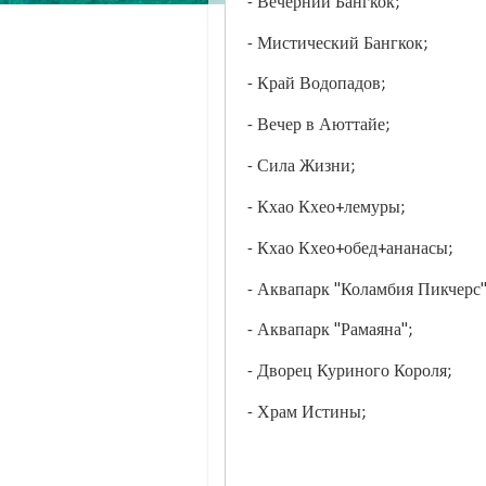
- Вечерний Бангкок;
- Мистический Бангкок;
- Край Водопадов;
- Вечер в Аюттайе;
- Сила Жизни;
- Кхао Кхео+лемуры;
- Кхао Кхео+обед+ананасы;
- Аквапарк "Коламбия Пикчерс"
- Аквапарк "Рамаяна";
- Дворец Куриного Короля;
- Храм Истины;