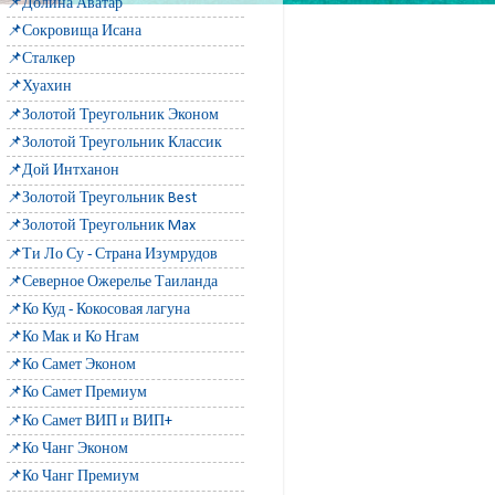
📌Долина Аватар
📌Сокровища Исана
📌Сталкер
📌Хуахин
📌Золотой Треугольник Эконом
📌Золотой Треугольник Классик
📌Дой Интханон
📌Золотой Треугольник Best
📌Золотой Треугольник Max
📌Ти Ло Су - Страна Изумрудов
📌Северное Ожерелье Таиланда
📌Ко Куд - Кокосовая лагуна
📌Ко Мак и Ко Нгам
📌Ко Самет Эконом
📌Ко Самет Премиум
📌Ко Самет ВИП и ВИП+
📌Ко Чанг Эконом
📌Ко Чанг Премиум