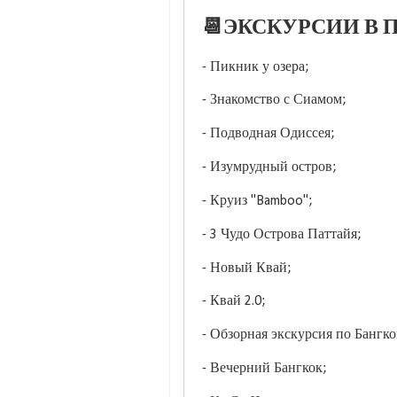
📆ЭКСКУРСИИ В П
- Пикник у озера;
- Знакомство с Сиамом;
- Подводная Одиссея;
- Изумрудный остров;
- Круиз "Bamboo";
- 3 Чудо Острова Паттайя;
- Новый Квай;
- Квай 2.0;
- Обзорная экскурсия по Бангк
- Вечерний Бангкок;