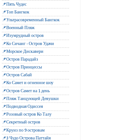
📌Пять Чудес
📌Топ Бангкок
📌Ультрасовременный Бангкок
📌Военный Пляж
📌Изумрудный остров
📌Ко Сичанг - Остров Удачи
📌Морское Дискавери
📌Остров Парадайз
📌Остров Принцессы
📌Остров Сабай
📌Ко Самет и огненное шоу
📌Остров Самет на 1 день
📌Пляж Танцующей Девушки
📌Подводная Одиссея
📌Розовый остров Ко Талу
📌Секретный остров
📌Круиз по 9 островам
📌3 Чудо Острова Паттайя