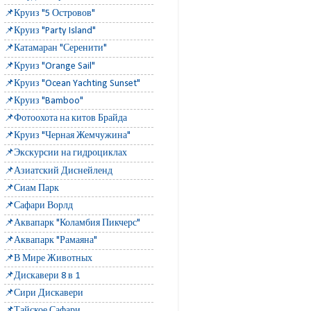
📌Круиз "5 Островов"
📌Круиз "Party Island"
📌Катамаран "Серенити"
📌Круиз "Orange Sail"
📌Круиз "Ocean Yachting Sunset"
📌Круиз "Bamboo"
📌Фотоохота на китов Брайда
📌Круиз "Черная Жемчужина"
📌Экскурсии на гидроциклах
📌Азиатский Диснейленд
📌Сиам Парк
📌Сафари Ворлд
📌Аквапарк "Коламбия Пикчерс"
📌Аквапарк "Рамаяна"
📌В Мире Животных
📌Дискавери 8 в 1
📌Сири Дискавери
📌Тайское Сафари