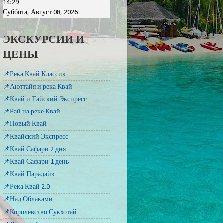
14:29
Суббота, Август 08, 2026
ЭКСКУРСИИ И
ЦЕНЫ
📌Река Квай Классик
📌Аюттайя и река Квай
📌Квай и Тайский Экспресс
📌Рай на реке Квай
📌Новый Квай
📌Квайский Экспресс
📌Квай Сафари 2 дня
📌Квай Сафари 1 день
📌Квай Парадайз
📌Река Квай 2.0
📌Над Облаками
📌Королевство Сукхотай