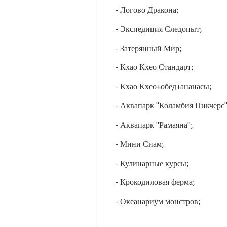
- Логово Дракона;
- Экспедиция Следопыт;
- Затерянный Мир;
- Кхао Кхео Стандарт;
- Кхао Кхео+обед+ананасы;
- Аквапарк "Коламбия Пикчерс"
- Аквапарк "Рамаяна";
- Мини Сиам;
- Кулинарные курсы;
- Крокодиловая ферма;
- Океанариум монстров;