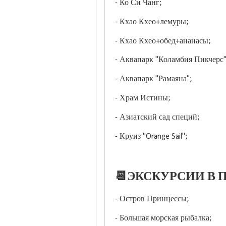
- Ко Си Чанг;
- Кхао Кхео+лемуры;
- Кхао Кхео+обед+ананасы;
- Аквапарк "Коламбия Пикчерс"
- Аквапарк "Рамаяна";
- Храм Истины;
- Азиатский сад специй;
- Круиз "Orange Sail";
📆ЭКСКУРСИИ В П
- Остров Принцессы;
- Большая морская рыбалка;