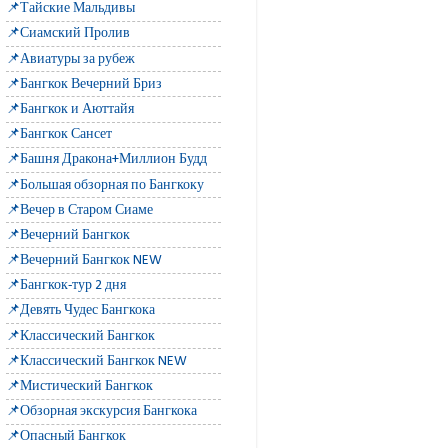
📌Тайские Мальдивы
📌Сиамский Пролив
📌Авиатуры за рубеж
📌Бангкок Вечерний Бриз
📌Бангкок и Аюттайя
📌Бангкок Сансет
📌Башня Дракона+Миллион Будд
📌Большая обзорная по Бангкоку
📌Вечер в Старом Сиаме
📌Вечерний Бангкок
📌Вечерний Бангкок NEW
📌Бангкок-тур 2 дня
📌Девять Чудес Бангкока
📌Классический Бангкок
📌Классический Бангкок NEW
📌Мистический Бангкок
📌Обзорная экскурсия Бангкока
📌Опасный Бангкок