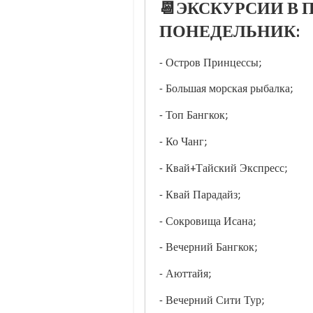
📆ЭКСКУРСИИ В П
ПОНЕДЕЛЬНИК:
- Остров Принцессы;
- Большая морская рыбалка;
- Топ Бангкок;
- Ко Чанг;
- Квай+Тайский Экспресс;
- Квай Парадайз;
- Сокровища Исана;
- Вечерний Бангкок;
- Аюттайя;
- Вечерний Сити Тур;