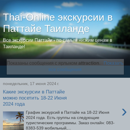
Thai-Online экскурсии в
Паттайе Таиланде
Все экскурсии Паттайи - по самым низким ценам в
Таиланде!
Показаны сообщения с ярлыком
attraction
.
Показать
все сообщения
понедельник, 17 июня 2024 г.
Какие экскурсии в Паттайе
можно посетить 18-22 Июня
2024 года
›
График экскурсий в Паттайе на 18-22 Июня
2024 года. Есть группы на следующие
туристические программы. Заказ онлайн: 083-
8383-539 мобильный,...