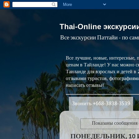
Thai-Online экскурси
Все экскурсии Паттайи - по са
Все лучшие, новые, интересные, 
ценам в Тайланде! У нас можно ск
Таиланде для взрослых и детей в
отзывами туристов, фотографиями
написать отзывы!
Звонить +668-3838-3539
Показаны сообщения
ПОНЕДЕЛЬНИК, 10 И