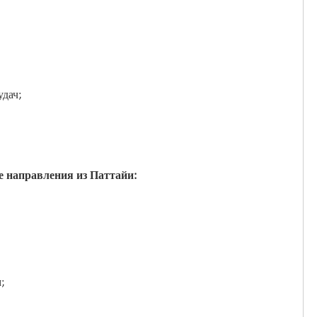
удач;
е направления из Паттайи:
;