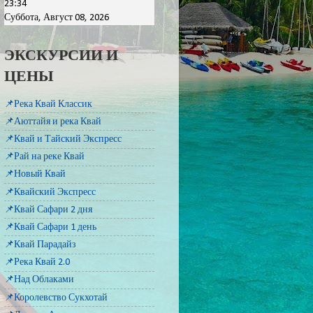
23:34
Суббота, Август 08, 2026
ЭКСКУРСИИ И
ЦЕНЫ
📌Река Квай Классик
📌Аюттайя и река Квай
📌Квай и Тайский Экспресс
📌Рай на реке Квай
📌Новый Квай
📌Квайский Экспресс
📌Квай Сафари 2 дня
📌Квай Сафари 1 день
📌Квай Парадайз
📌Река Квай 2.0
📌Над Облаками
📌Королевство Сукхотай