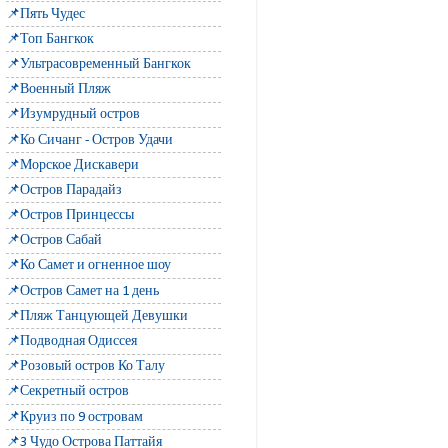
📌Пять Чудес
📌Топ Бангкок
📌Ультрасовременный Бангкок
📌Военный Пляж
📌Изумрудный остров
📌Ко Сичанг - Остров Удачи
📌Морское Дискавери
📌Остров Парадайз
📌Остров Принцессы
📌Остров Сабай
📌Ко Самет и огненное шоу
📌Остров Самет на 1 день
📌Пляж Танцующей Девушки
📌Подводная Одиссея
📌Розовый остров Ко Талу
📌Секретный остров
📌Круиз по 9 островам
📌3 Чудо Острова Паттайя