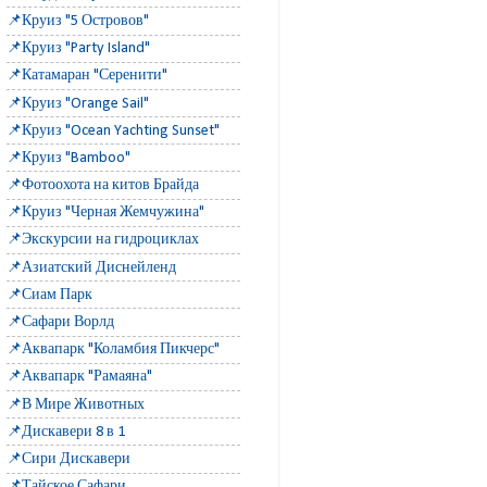
📌Круиз "5 Островов"
📌Круиз "Party Island"
📌Катамаран "Серенити"
📌Круиз "Orange Sail"
📌Круиз "Ocean Yachting Sunset"
📌Круиз "Bamboo"
📌Фотоохота на китов Брайда
📌Круиз "Черная Жемчужина"
📌Экскурсии на гидроциклах
📌Азиатский Диснейленд
📌Сиам Парк
📌Сафари Ворлд
📌Аквапарк "Коламбия Пикчерс"
📌Аквапарк "Рамаяна"
📌В Мире Животных
📌Дискавери 8 в 1
📌Сири Дискавери
📌Тайское Сафари