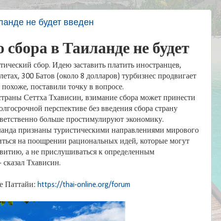
ланде не будет введен
 сбора в Таиланде не будет
стический сбор. Идею заставить платить иностранцев,
етах, 300 Батов (около 8 долларов) турбизнес продвигает
, похоже, поставили точку в вопросе.
страны Сеттха Тхависин, взимание сбора может принести
долгосрочной перспективе без введения сбора страну
ответственно больше простимулируют экономику.
ланда признаны туристическими направлениями мирового
иться на поощрении рациональных идей, которые могут
звитию, а не прислушиваться к определенным
 сказал Тхависин.
е Паттайи:
https://thai-online.org/forum