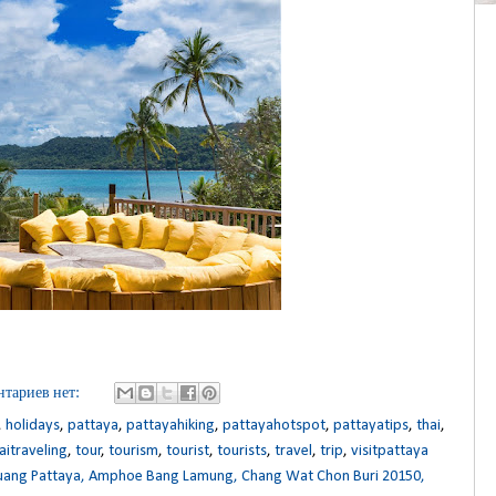
тариев нет:
,
holidays
,
pattaya
,
pattayahiking
,
pattayahotspot
,
pattayatips
,
thai
,
aitraveling
,
tour
,
tourism
,
tourist
,
tourists
,
travel
,
trip
,
visitpattaya
Muang Pattaya, Amphoe Bang Lamung, Chang Wat Chon Buri 20150,