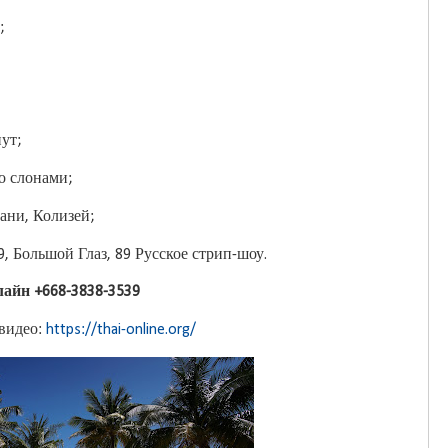
;
ут;
о слонами;
ани, Колизей;
, Большой Глаз, 89 Русское стрип-шоу.
лайн +668-3838-3539
 видео:
https://thai-online.org/