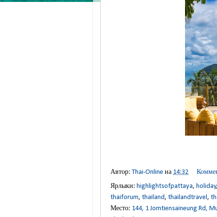
Автор:
Thai-Online
на
14:32
Коммен
Ярлыки:
highlightsofpattaya
,
holiday
thaiforum
,
thailand
,
thailandtravel
,
th
Место:
144, 1 Jomtiensaineung Rd, 