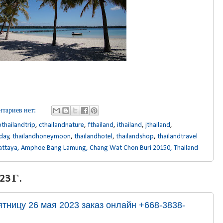
тариев нет:
bthailandtrip
,
cthailandnature
,
fthailand
,
ithailand
,
jthailand
,
iday
,
thailandhoneymoon
,
thailandhotel
,
thailandshop
,
thailandtravel
attaya, Amphoe Bang Lamung, Chang Wat Chon Buri 20150, Thailand
3 Г.
ятницу 26 мая 2023 заказ онлайн +668-3838-