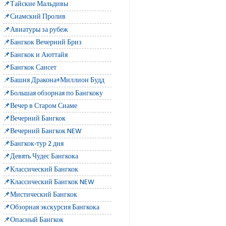
📌Тайские Мальдивы
📌Сиамский Пролив
📌Авиатуры за рубеж
📌Бангкок Вечерний Бриз
📌Бангкок и Аюттайя
📌Бангкок Сансет
📌Башня Дракона+Миллион Будд
📌Большая обзорная по Бангкоку
📌Вечер в Старом Сиаме
📌Вечерний Бангкок
📌Вечерний Бангкок NEW
📌Бангкок-тур 2 дня
📌Девять Чудес Бангкока
📌Классический Бангкок
📌Классический Бангкок NEW
📌Мистический Бангкок
📌Обзорная экскурсия Бангкока
📌Опасный Бангкок