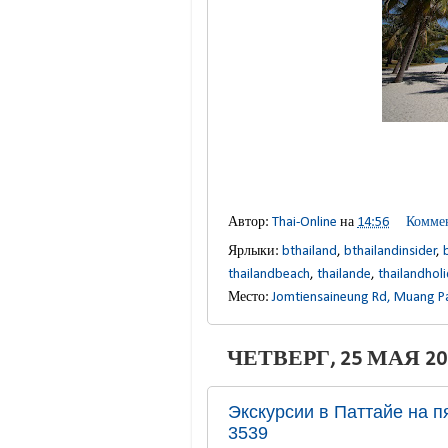
Автор:
Thai-Online
на
14:56
Коммен
Ярлыки:
bthailand
,
bthailandinsider
,
thailandbeach
,
thailande
,
thailandhol
Место:
Jomtiensaineung Rd, Muang P
ЧЕТВЕРГ, 25 МАЯ 202
Экскурсии в Паттайе на п
3539