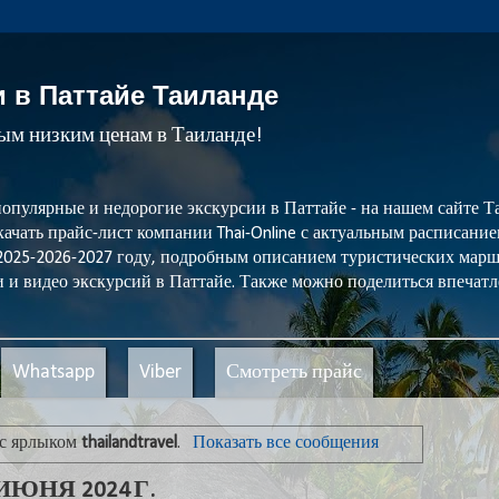
и в Паттайе Таиланде
мым низким ценам в Таиланде!
популярные и недорогие экскурсии в Паттайе - на нашем сайте
ачать прайс-лист компании Thai-Online с актуальным расписани
 2025-2026-2027 году, подробным описанием туристических мар
 и видео экскурсий в Паттайе. Также можно поделиться впечатл
Whatsapp
Viber
Смотреть прайс
 с ярлыком
thailandtravel
.
Показать все сообщения
ЮНЯ 2024 Г.