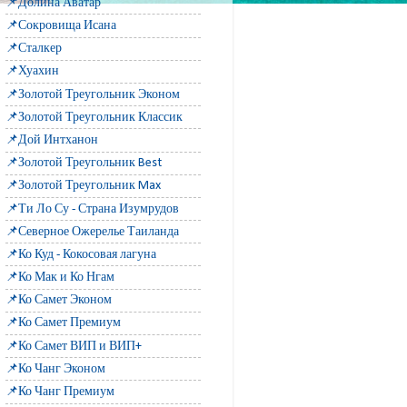
📌Долина Аватар
📌Сокровища Исана
📌Сталкер
📌Хуахин
📌Золотой Треугольник Эконом
📌Золотой Треугольник Классик
📌Дой Интханон
📌Золотой Треугольник Best
📌Золотой Треугольник Max
📌Ти Ло Су - Страна Изумрудов
📌Северное Ожерелье Таиланда
📌Ко Куд - Кокосовая лагуна
📌Ко Мак и Ко Нгам
📌Ко Самет Эконом
📌Ко Самет Премиум
📌Ко Самет ВИП и ВИП+
📌Ко Чанг Эконом
📌Ко Чанг Премиум