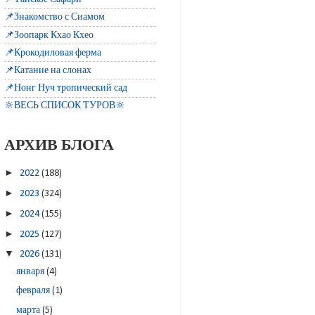
📌Знакомство с Сиамом
📌Зоопарк Кхао Кхео
📌Крокодиловая ферма
📌Катание на слонах
📌Нонг Нуч тропический сад
🔆ВЕСЬ СПИСОК ТУРОВ🔆
АРХИВ БЛОГА
►
2022
(188)
►
2023
(324)
►
2024
(155)
►
2025
(127)
▼
2026
(131)
января
(4)
февраля
(1)
марта
(5)