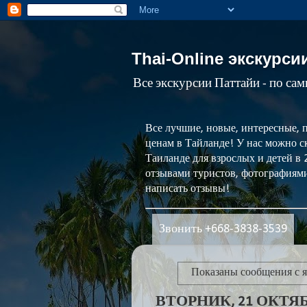
Thai-Online экскурси
Все экскурсии Паттайи - по са
Все лучшие, новые, интересные, 
ценам в Тайланде! У нас можно ск
Таиланде для взрослых и детей в
отзывами туристов, фотографиями
написать отзывы!
Звонить +668-3838-3539
Показаны сообщения с
ВТОРНИК, 21 ОКТЯБР