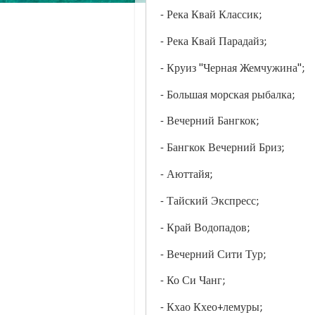
- Река Квай Классик;
- Река Квай Парадайз;
- Круиз "Черная Жемчужина";
- Большая морская рыбалка;
- Вечерний Бангкок;
- Бангкок Вечерний Бриз;
- Аюттайя;
- Тайский Экспресс;
- Край Водопадов;
- Вечерний Сити Тур;
- Ко Си Чанг;
- Кхао Кхео+лемуры;