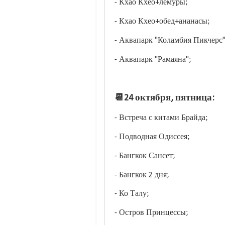
- Кхао Кхео+лемуры;
- Кхао Кхео+обед+ананасы;
- Аквапарк "Коламбия Пикчерс
- Аквапарк "Рамаяна";
📆24 октября, пятница:
- Встреча с китами Брайда;
- Подводная Одиссея;
- Бангкок Сансет;
- Бангкок 2 дня;
- Ко Талу;
- Остров Принцессы;