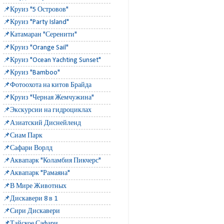
📌Круиз "5 Островов"
📌Круиз "Party Island"
📌Катамаран "Серенити"
📌Круиз "Orange Sail"
📌Круиз "Ocean Yachting Sunset"
📌Круиз "Bamboo"
📌Фотоохота на китов Брайда
📌Круиз "Черная Жемчужина"
📌Экскурсии на гидроциклах
📌Азиатский Диснейленд
📌Сиам Парк
📌Сафари Ворлд
📌Аквапарк "Коламбия Пикчерс"
📌Аквапарк "Рамаяна"
📌В Мире Животных
📌Дискавери 8 в 1
📌Сири Дискавери
📌Тайское Сафари