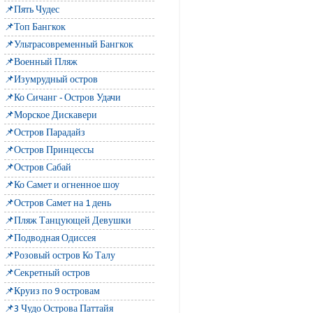
📌Пять Чудес
📌Топ Бангкок
📌Ультрасовременный Бангкок
📌Военный Пляж
📌Изумрудный остров
📌Ко Сичанг - Остров Удачи
📌Морское Дискавери
📌Остров Парадайз
📌Остров Принцессы
📌Остров Сабай
📌Ко Самет и огненное шоу
📌Остров Самет на 1 день
📌Пляж Танцующей Девушки
📌Подводная Одиссея
📌Розовый остров Ко Талу
📌Секретный остров
📌Круиз по 9 островам
📌3 Чудо Острова Паттайя