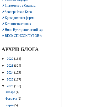
📌Знакомство с Сиамом
📌Зоопарк Кхао Кхео
📌Крокодиловая ферма
📌Катание на слонах
📌Нонг Нуч тропический сад
🔆ВЕСЬ СПИСОК ТУРОВ🔆
АРХИВ БЛОГА
►
2022
(188)
►
2023
(324)
►
2024
(155)
►
2025
(127)
▼
2026
(130)
января
(4)
февраля
(1)
марта
(5)