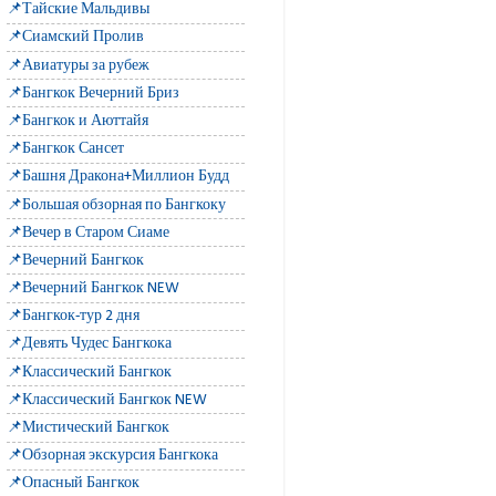
📌Тайские Мальдивы
📌Сиамский Пролив
📌Авиатуры за рубеж
📌Бангкок Вечерний Бриз
📌Бангкок и Аюттайя
📌Бангкок Сансет
📌Башня Дракона+Миллион Будд
📌Большая обзорная по Бангкоку
📌Вечер в Старом Сиаме
📌Вечерний Бангкок
📌Вечерний Бангкок NEW
📌Бангкок-тур 2 дня
📌Девять Чудес Бангкока
📌Классический Бангкок
📌Классический Бангкок NEW
📌Мистический Бангкок
📌Обзорная экскурсия Бангкока
📌Опасный Бангкок