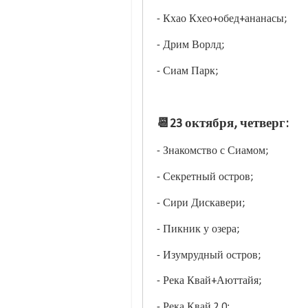
- Кхао Кхео+обед+ананасы;
- Дрим Ворлд;
- Сиам Парк;
📆23 октября, четверг:
- Знакомство с Сиамом;
- Секретный остров;
- Сири Дискавери;
- Пикник у озера;
- Изумрудный остров;
- Река Квай+Аюттайя;
- Река Квай 2.0;