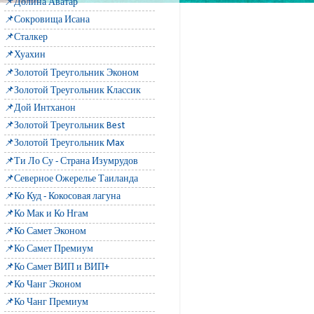
📌Долина Аватар
📌Сокровища Исана
📌Сталкер
📌Хуахин
📌Золотой Треугольник Эконом
📌Золотой Треугольник Классик
📌Дой Интханон
📌Золотой Треугольник Best
📌Золотой Треугольник Max
📌Ти Ло Су - Страна Изумрудов
📌Северное Ожерелье Таиланда
📌Ко Куд - Кокосовая лагуна
📌Ко Мак и Ко Нгам
📌Ко Самет Эконом
📌Ко Самет Премиум
📌Ко Самет ВИП и ВИП+
📌Ко Чанг Эконом
📌Ко Чанг Премиум