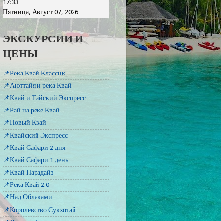
17:33
Пятница, Август 07, 2026
ЭКСКУРСИИ И
ЦЕНЫ
📌Река Квай Классик
📌Аюттайя и река Квай
📌Квай и Тайский Экспресс
📌Рай на реке Квай
📌Новый Квай
📌Квайский Экспресс
📌Квай Сафари 2 дня
📌Квай Сафари 1 день
📌Квай Парадайз
📌Река Квай 2.0
📌Над Облаками
📌Королевство Сукхотай