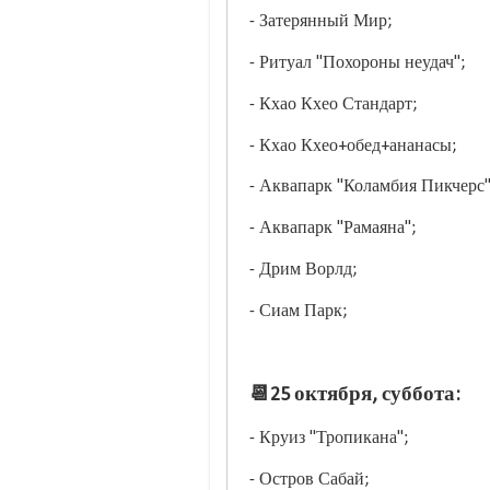
- Затерянный Мир;
- Ритуал "Похороны неудач";
- Кхао Кхео Стандарт;
- Кхао Кхео+обед+ананасы;
- Аквапарк "Коламбия Пикчерс
- Аквапарк "Рамаяна";
- Дрим Ворлд;
- Сиам Парк;
📆25 октября, суббота:
- Круиз "Тропикана";
- Остров Сабай;