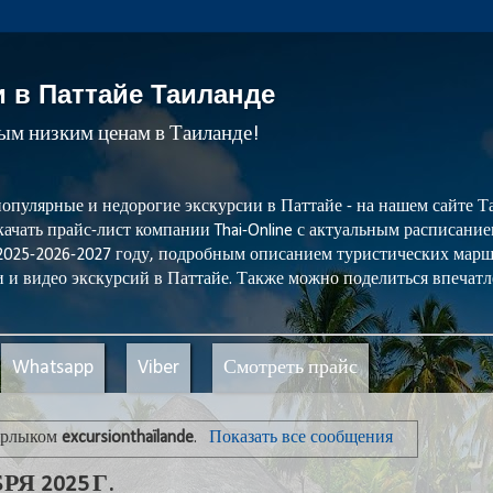
и в Паттайе Таиланде
мым низким ценам в Таиланде!
популярные и недорогие экскурсии в Паттайе - на нашем сайте
ачать прайс-лист компании Thai-Online с актуальным расписани
 2025-2026-2027 году, подробным описанием туристических мар
 и видео экскурсий в Паттайе. Также можно поделиться впечатл
Whatsapp
Viber
Смотреть прайс
 ярлыком
excursionthaïlande
.
Показать все сообщения
Я 2025 Г.