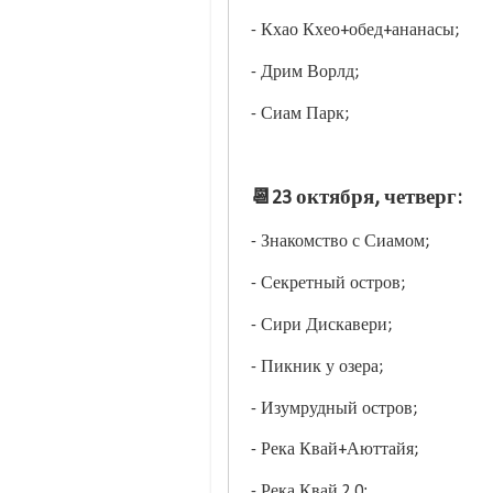
- Кхао Кхео+обед+ананасы;
- Дрим Ворлд;
- Сиам Парк;
📆23 октября, четверг:
- Знакомство с Сиамом;
- Секретный остров;
- Сири Дискавери;
- Пикник у озера;
- Изумрудный остров;
- Река Квай+Аюттайя;
- Река Квай 2.0;