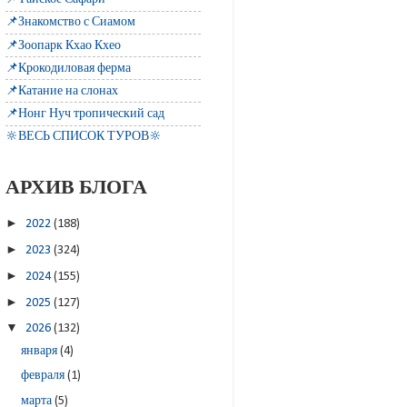
📌Знакомство с Сиамом
📌Зоопарк Кхао Кхео
📌Крокодиловая ферма
📌Катание на слонах
📌Нонг Нуч тропический сад
🔆ВЕСЬ СПИСОК ТУРОВ🔆
АРХИВ БЛОГА
►
2022
(188)
►
2023
(324)
►
2024
(155)
►
2025
(127)
▼
2026
(132)
января
(4)
февраля
(1)
марта
(5)