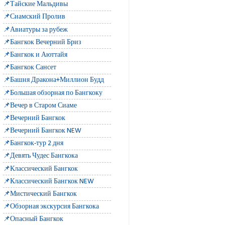
📌Тайские Мальдивы
📌Сиамский Пролив
📌Авиатуры за рубеж
📌Бангкок Вечерний Бриз
📌Бангкок и Аюттайя
📌Бангкок Сансет
📌Башня Дракона+Миллион Будд
📌Большая обзорная по Бангкоку
📌Вечер в Старом Сиаме
📌Вечерний Бангкок
📌Вечерний Бангкок NEW
📌Бангкок-тур 2 дня
📌Девять Чудес Бангкока
📌Классический Бангкок
📌Классический Бангкок NEW
📌Мистический Бангкок
📌Обзорная экскурсия Бангкока
📌Опасный Бангкок