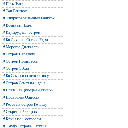
📌Пять Чудес
📌Топ Бангкок
📌Ультрасовременный Бангкок
📌Военный Пляж
📌Изумрудный остров
📌Ко Сичанг - Остров Удачи
📌Морское Дискавери
📌Остров Парадайз
📌Остров Принцессы
📌Остров Сабай
📌Ко Самет и огненное шоу
📌Остров Самет на 1 день
📌Пляж Танцующей Девушки
📌Подводная Одиссея
📌Розовый остров Ко Талу
📌Секретный остров
📌Круиз по 9 островам
📌3 Чудо Острова Паттайя