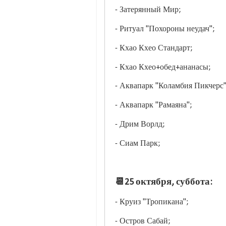
- Затерянный Мир;
- Ритуал "Похороны неудач";
- Кхао Кхео Стандарт;
- Кхао Кхео+обед+ананасы;
- Аквапарк "Коламбия Пикчерс
- Аквапарк "Рамаяна";
- Дрим Ворлд;
- Сиам Парк;
📆25 октября, суббота:
- Круиз "Тропикана";
- Остров Сабай;