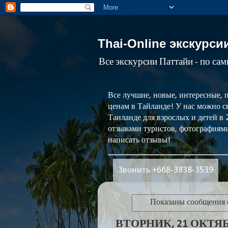
Thai-Online экскурси
Все экскурсии Паттайи - по са
Все лучшие, новые, интересные, 
ценам в Тайланде! У нас можно ск
Таиланде для взрослых и детей в
отзывами туристов, фотографиями
написать отзывы!
Звонить +668-3838-3539
Показаны сообщения 
ВТОРНИК, 21 ОКТЯБР