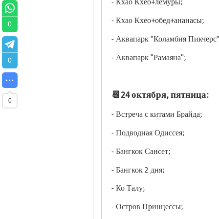
- Кхао Кхео+лемуры;
- Кхао Кхео+обед+ананасы;
0
- Аквапарк "Коламбия Пикчерс
- Аквапарк "Рамаяна";
0
📆24 октября, пятница:
0
- Встреча с китами Брайда;
- Подводная Одиссея;
- Бангкок Сансет;
- Бангкок 2 дня;
- Ко Талу;
- Остров Принцессы;