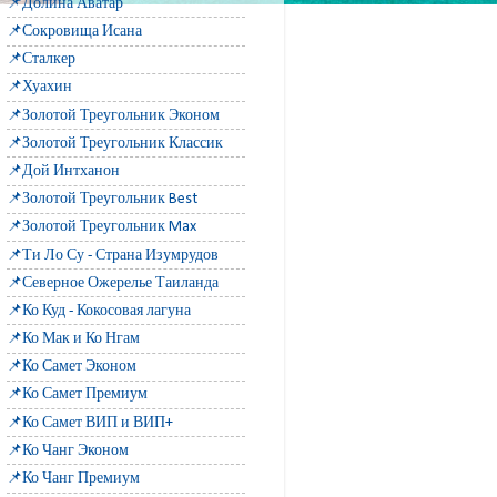
📌Долина Аватар
📌Сокровища Исана
📌Сталкер
📌Хуахин
📌Золотой Треугольник Эконом
📌Золотой Треугольник Классик
📌Дой Интханон
📌Золотой Треугольник Best
📌Золотой Треугольник Max
📌Ти Ло Су - Страна Изумрудов
📌Северное Ожерелье Таиланда
📌Ко Куд - Кокосовая лагуна
📌Ко Мак и Ко Нгам
📌Ко Самет Эконом
📌Ко Самет Премиум
📌Ко Самет ВИП и ВИП+
📌Ко Чанг Эконом
📌Ко Чанг Премиум