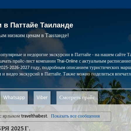
и в Паттайе Таиланде
мым низким ценам в Таиланде!
популярные и недорогие экскурсии в Паттайе - на нашем сайте
ачать прайс-лист компании Thai-Online с актуальным расписани
 2025-2026-2027 году, подробным описанием туристических мар
 и видео экскурсий в Паттайе. Также можно поделиться впечатл
Whatsapp
Viber
Смотреть прайс
с ярлыком
travelthaibest
.
Показать все сообщения
Я 2025 Г.