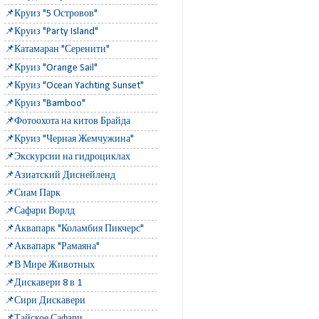
📌Круиз "5 Островов"
📌Круиз "Party Island"
📌Катамаран "Серенити"
📌Круиз "Orange Sail"
📌Круиз "Ocean Yachting Sunset"
📌Круиз "Bamboo"
📌Фотоохота на китов Брайда
📌Круиз "Черная Жемчужина"
📌Экскурсии на гидроциклах
📌Азиатский Диснейленд
📌Сиам Парк
📌Сафари Ворлд
📌Аквапарк "Коламбия Пикчерс"
📌Аквапарк "Рамаяна"
📌В Мире Животных
📌Дискавери 8 в 1
📌Сири Дискавери
📌Тайское Сафари