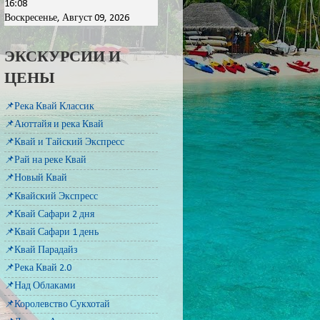
16:08
Воскресенье, Август 09, 2026
ЭКСКУРСИИ И
ЦЕНЫ
📌Река Квай Классик
📌Аюттайя и река Квай
📌Квай и Тайский Экспресс
📌Рай на реке Квай
📌Новый Квай
📌Квайский Экспресс
📌Квай Сафари 2 дня
📌Квай Сафари 1 день
📌Квай Парадайз
📌Река Квай 2.0
📌Над Облаками
📌Королевство Сукхотай