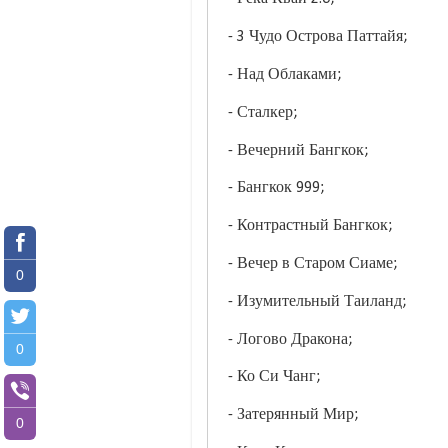
- 3 Чудо Острова Паттайя;
- Над Облаками;
- Сталкер;
- Вечерний Бангкок;
- Бангкок 999;
- Контрастный Бангкок;
- Вечер в Старом Сиаме;
0
- Изумительный Таиланд;
- Логово Дракона;
0
- Ко Си Чанг;
- Затерянный Мир;
0