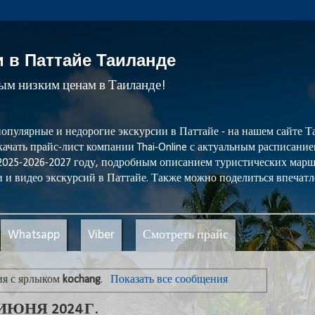
и в Паттайе Таиланде
мым низким ценам в Таиланде!
популярные и недорогие экскурсии в Паттайе - на нашем сайте
ачать прайс-лист компании Thai-Online с актуальным расписани
 2025-2026-2027 году, подробным описанием туристических мар
 и видео экскурсий в Паттайе. Также можно поделиться впечатл
Whatsapp
Viber
Смотреть прайс
ия с ярлыком
kochang
.
Показать все сообщения
ЮНЯ 2024 Г.