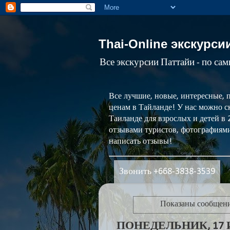
Thai-Online экскурси
Все экскурсии Паттайи - по са
Все лучшие, новые, интересные, 
ценам в Тайланде! У нас можно ск
Таиланде для взрослых и детей в
отзывами туристов, фотографиями
написать отзывы!
Звонить +668-3838-3539
Показаны сообщен
ПОНЕДЕЛЬНИК, 17 И