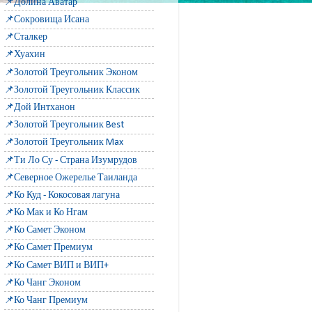
📌Долина Аватар
📌Сокровища Исана
📌Сталкер
📌Хуахин
📌Золотой Треугольник Эконом
📌Золотой Треугольник Классик
📌Дой Интханон
📌Золотой Треугольник Best
📌Золотой Треугольник Max
📌Ти Ло Су - Страна Изумрудов
📌Северное Ожерелье Таиланда
📌Ко Куд - Кокосовая лагуна
📌Ко Мак и Ко Нгам
📌Ко Самет Эконом
📌Ко Самет Премиум
📌Ко Самет ВИП и ВИП+
📌Ко Чанг Эконом
📌Ко Чанг Премиум