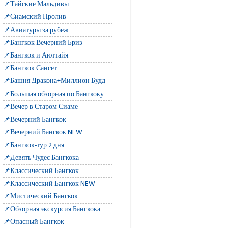
📌Тайские Мальдивы
📌Сиамский Пролив
📌Авиатуры за рубеж
📌Бангкок Вечерний Бриз
📌Бангкок и Аюттайя
📌Бангкок Сансет
📌Башня Дракона+Миллион Будд
📌Большая обзорная по Бангкоку
📌Вечер в Старом Сиаме
📌Вечерний Бангкок
📌Вечерний Бангкок NEW
📌Бангкок-тур 2 дня
📌Девять Чудес Бангкока
📌Классический Бангкок
📌Классический Бангкок NEW
📌Мистический Бангкок
📌Обзорная экскурсия Бангкока
📌Опасный Бангкок