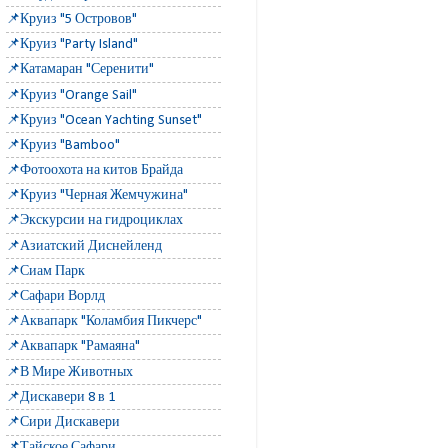
📌Круиз "5 Островов"
📌Круиз "Party Island"
📌Катамаран "Серенити"
📌Круиз "Orange Sail"
📌Круиз "Ocean Yachting Sunset"
📌Круиз "Bamboo"
📌Фотоохота на китов Брайда
📌Круиз "Черная Жемчужина"
📌Экскурсии на гидроциклах
📌Азиатский Диснейленд
📌Сиам Парк
📌Сафари Ворлд
📌Аквапарк "Коламбия Пикчерс"
📌Аквапарк "Рамаяна"
📌В Мире Животных
📌Дискавери 8 в 1
📌Сири Дискавери
📌Тайское Сафари