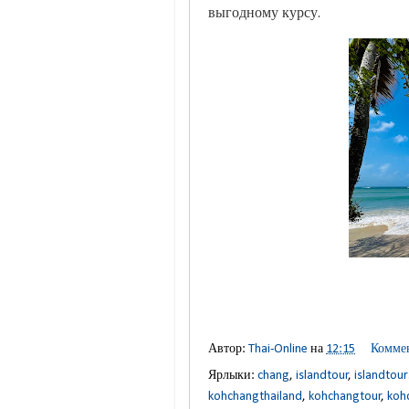
выгодному курсу.
Автор:
Thai-Online
на
12:15
Коммен
Ярлыки:
chang
,
islandtour
,
islandtour
kohchangthailand
,
kohchangtour
,
koh