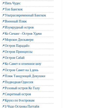
📌Пять Чудес
📌Топ Бангкок
📌Ультрасовременный Бангкок
📌Военный Пляж
📌Изумрудный остров
📌Ко Сичанг - Остров Удачи
📌Морское Дискавери
📌Остров Парадайз
📌Остров Принцессы
📌Остров Сабай
📌Ко Самет и огненное шоу
📌Остров Самет на 1 день
📌Пляж Танцующей Девушки
📌Подводная Одиссея
📌Розовый остров Ко Талу
📌Секретный остров
📌Круиз по 9 островам
📌3 Чудо Острова Паттайя