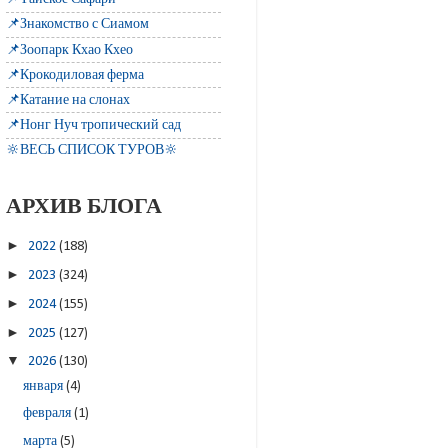
📌Знакомство с Сиамом
📌Зоопарк Кхао Кхео
📌Крокодиловая ферма
📌Катание на слонах
📌Нонг Нуч тропический сад
🔆ВЕСЬ СПИСОК ТУРОВ🔆
АРХИВ БЛОГА
►
2022
(188)
►
2023
(324)
►
2024
(155)
►
2025
(127)
▼
2026
(130)
января
(4)
февраля
(1)
марта
(5)