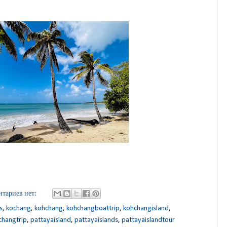
тариев нет:
s
,
kochang
,
kohchang
,
kohchangboattrip
,
kohchangisland
,
changtrip
,
pattayaisland
,
pattayaislands
,
pattayaislandtour