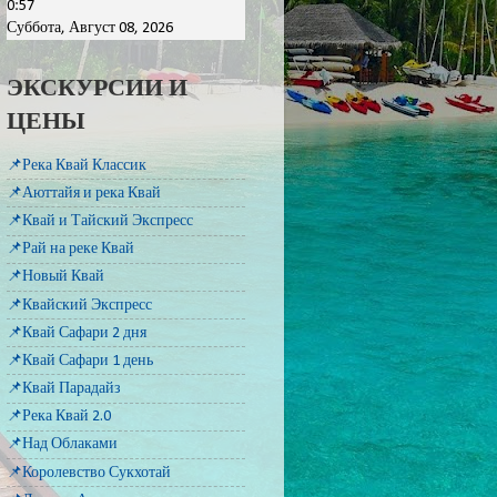
0:57
Суббота, Август 08, 2026
ЭКСКУРСИИ И
ЦЕНЫ
📌Река Квай Классик
📌Аюттайя и река Квай
📌Квай и Тайский Экспресс
📌Рай на реке Квай
📌Новый Квай
📌Квайский Экспресс
📌Квай Сафари 2 дня
📌Квай Сафари 1 день
📌Квай Парадайз
📌Река Квай 2.0
📌Над Облаками
📌Королевство Сукхотай