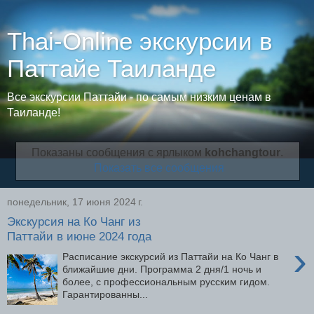
Thai-Online экскурсии в
Паттайе Таиланде
Все экскурсии Паттайи - по самым низким ценам в
Таиланде!
Показаны сообщения с ярлыком
kohchangtour
.
Показать все сообщения
понедельник, 17 июня 2024 г.
Экскурсия на Ко Чанг из
Паттайи в июне 2024 года
›
Расписание экскурсий из Паттайи на Ко Чанг в
ближайшие дни. Программа 2 дня/1 ночь и
более, с профессиональным русским гидом.
Гарантированны...