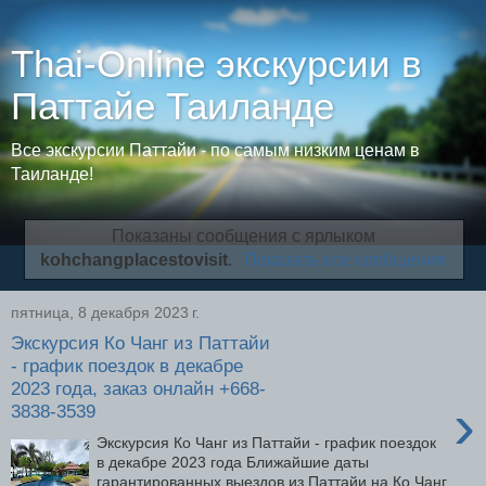
Thai-Online экскурсии в
Паттайе Таиланде
Все экскурсии Паттайи - по самым низким ценам в
Таиланде!
Показаны сообщения с ярлыком
kohchangplacestovisit
.
Показать все сообщения
пятница, 8 декабря 2023 г.
Экскурсия Ко Чанг из Паттайи
- график поездок в декабре
2023 года, заказ онлайн +668-
›
3838-3539
Экскурсия Ко Чанг из Паттайи - график поездок
в декабре 2023 года Ближайшие даты
гарантированных выездов из Паттайи на Ко Чанг