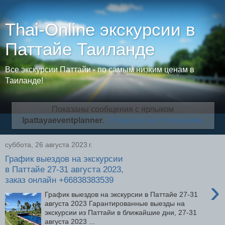
Thai-Online экскурсии в
Паттайе Таиланде
Все экскурсии Паттайи - по самым низким ценам в
Таиланде!
Показаны сообщения с ярлыком
lpattayaeventplanner
.
Показать все сообщения
суббота, 26 августа 2023 г.
График выездов на экскурсии
в Паттайе 27-31 августа 2023,
заказ онлайн +66838383539
›
График выездов на экскурсии в Паттайе 27-31
августа 2023 Гарантированные выезды на
экскурсии из Паттайи в ближайшие дни, 27-31
августа 2023 ...