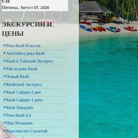
5:38
Пятница, Август 07, 2026
ЭКСКУРСИИ И
ЦЕНЫ
📌Река Квай Классик
📌Аюттайя и река Квай
📌Квай и Тайский Экспресс
📌Рай на реке Квай
📌Новый Квай
📌Квайский Экспресс
📌Квай Сафари 2 дня
📌Квай Сафари 1 день
📌Квай Парадайз
📌Река Квай 2.0
📌Над Облаками
📌Королевство Сукхотай