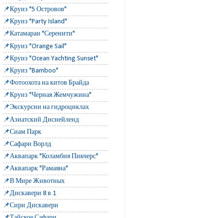
📌Круиз "5 Островов"
📌Круиз "Party Island"
📌Катамаран "Серенити"
📌Круиз "Orange Sail"
📌Круиз "Ocean Yachting Sunset"
📌Круиз "Bamboo"
📌Фотоохота на китов Брайда
📌Круиз "Черная Жемчужина"
📌Экскурсии на гидроциклах
📌Азиатский Диснейленд
📌Сиам Парк
📌Сафари Ворлд
📌Аквапарк "Коламбия Пикчерс"
📌Аквапарк "Рамаяна"
📌В Мире Животных
📌Дискавери 8 в 1
📌Сири Дискавери
📌Тайское Сафари