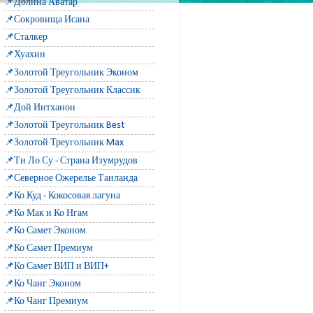
📌Долина Аватар
📌Сокровища Исана
📌Сталкер
📌Хуахин
📌Золотой Треугольник Эконом
📌Золотой Треугольник Классик
📌Дой Интханон
📌Золотой Треугольник Best
📌Золотой Треугольник Max
📌Ти Ло Су - Страна Изумрудов
📌Северное Ожерелье Таиланда
📌Ко Куд - Кокосовая лагуна
📌Ко Мак и Ко Нгам
📌Ко Самет Эконом
📌Ко Самет Премиум
📌Ко Самет ВИП и ВИП+
📌Ко Чанг Эконом
📌Ко Чанг Премиум