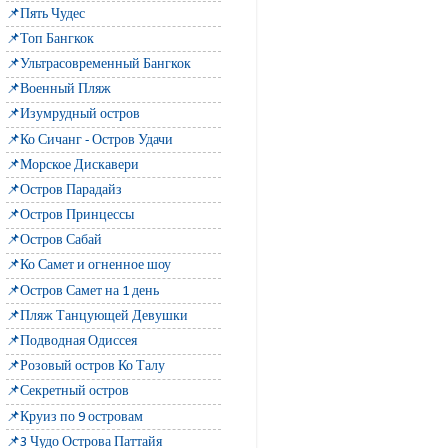
📌Пять Чудес
📌Топ Бангкок
📌Ультрасовременный Бангкок
📌Военный Пляж
📌Изумрудный остров
📌Ко Сичанг - Остров Удачи
📌Морское Дискавери
📌Остров Парадайз
📌Остров Принцессы
📌Остров Сабай
📌Ко Самет и огненное шоу
📌Остров Самет на 1 день
📌Пляж Танцующей Девушки
📌Подводная Одиссея
📌Розовый остров Ко Талу
📌Секретный остров
📌Круиз по 9 островам
📌3 Чудо Острова Паттайя