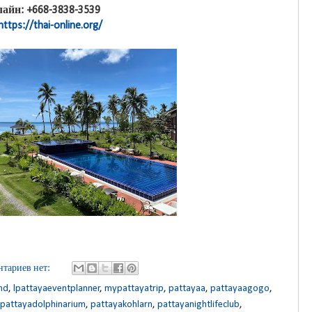
айн: +668-3838-3539
https://thai-online.org/
тариев нет:
nd
,
lpattayaeventplanner
,
mypattayatrip
,
pattayaa
,
pattayaagogo
,
pattayadolphinarium
,
pattayakohlarn
,
pattayanightlifeclub
,