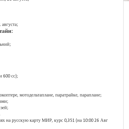
1 августа;
тайи:
ьний;
 600 сс);
рокоптере, мотодельтаплане, паратрайке, параплане;
ами;
зей;
;
ях на русскую карту МИР, курс 0,351 (на 10:00 26 Авг