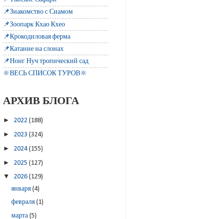
📌Знакомство с Сиамом
📌Зоопарк Кхао Кхео
📌Крокодиловая ферма
📌Катание на слонах
📌Нонг Нуч тропический сад
🔆ВЕСЬ СПИСОК ТУРОВ🔆
АРХИВ БЛОГА
►
2022
(188)
►
2023
(324)
►
2024
(155)
►
2025
(127)
▼
2026
(129)
января
(4)
февраля
(1)
марта
(5)