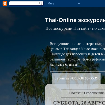
Thai-Online экскурси
Все экскурсии Паттайи - по са
Все лучшие, новые, интересные, 
ценам в Тайланде! У нас можно ск
Таиланде для взрослых и детей в
отзывами туристов, фотографиями
написать отзывы!
Звонить +668-3838-3539
Показаны сообщения
СУББОТА, 26 АВГУСТ