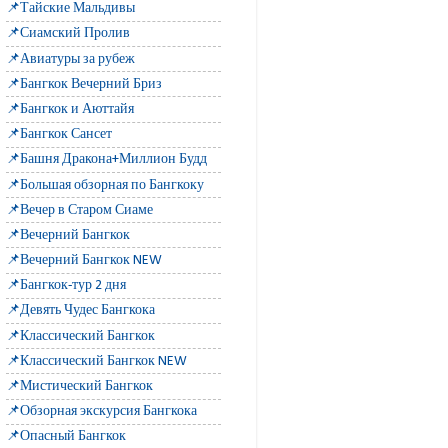
📌Тайские Мальдивы
📌Сиамский Пролив
📌Авиатуры за рубеж
📌Бангкок Вечерний Бриз
📌Бангкок и Аюттайя
📌Бангкок Сансет
📌Башня Дракона+Миллион Будд
📌Большая обзорная по Бангкоку
📌Вечер в Старом Сиаме
📌Вечерний Бангкок
📌Вечерний Бангкок NEW
📌Бангкок-тур 2 дня
📌Девять Чудес Бангкока
📌Классический Бангкок
📌Классический Бангкок NEW
📌Мистический Бангкок
📌Обзорная экскурсия Бангкока
📌Опасный Бангкок