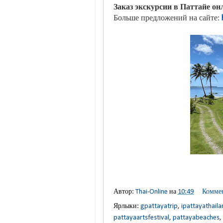
Заказ экскурсии в Паттайе онл
Больше предложений на сайте:
Автор:
Thai-Online
на
10:49
Коммен
Ярлыки:
gpattayatrip
,
ipattayathaila
pattayaartsfestival
,
pattayabeaches
,