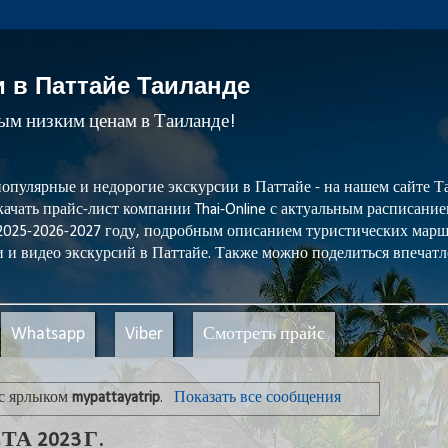
и в Паттайе Таиланде
мым низким ценам в Таиланде!
популярные и недорогие экскурсии в Паттайе - на нашем сайте
ачать прайс-лист компании Thai-Online с актуальным расписани
 2025-2026-2027 году, подробным описанием туристических мар
 и видео экскурсий в Паттайе. Также можно поделиться впечатл
Whatsapp
Viber
Смотреть прайс
 с ярлыком
mypattayatrip
.
Показать все сообщения
А 2023 Г.