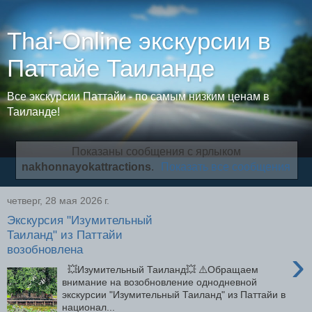
Thai-Online экскурсии в
Паттайе Таиланде
Все экскурсии Паттайи - по самым низким ценам в
Таиланде!
Показаны сообщения с ярлыком
nakhonnayokattractions
.
Показать все сообщения
четверг, 28 мая 2026 г.
Экскурсия "Изумительный
Таиланд" из Паттайи
возобновлена
›
💥Изумительный Таиланд💥 ⚠️Обращаем
внимание на возобновление однодневной
экскурсии "Изумительный Таиланд" из Паттайи в
национал...