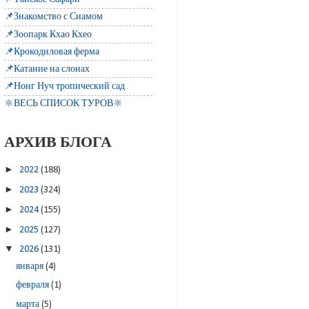
📌Знакомство с Сиамом
📌Зоопарк Кхао Кхео
📌Крокодиловая ферма
📌Катание на слонах
📌Нонг Нуч тропический сад
🔆ВЕСЬ СПИСОК ТУРОВ🔆
АРХИВ БЛОГА
►
2022
(188)
►
2023
(324)
►
2024
(155)
►
2025
(127)
▼
2026
(131)
января
(4)
февраля
(1)
марта
(5)