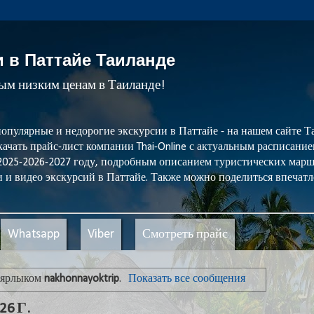
и в Паттайе Таиланде
мым низким ценам в Таиланде!
популярные и недорогие экскурсии в Паттайе - на нашем сайте
ачать прайс-лист компании Thai-Online с актуальным расписани
 2025-2026-2027 году, подробным описанием туристических мар
 и видео экскурсий в Паттайе. Также можно поделиться впечатл
Whatsapp
Viber
Смотреть прайс
 ярлыком
nakhonnayoktrip
.
Показать все сообщения
6 Г.