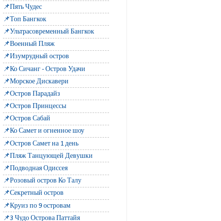
📌Пять Чудес
📌Топ Бангкок
📌Ультрасовременный Бангкок
📌Военный Пляж
📌Изумрудный остров
📌Ко Сичанг - Остров Удачи
📌Морское Дискавери
📌Остров Парадайз
📌Остров Принцессы
📌Остров Сабай
📌Ко Самет и огненное шоу
📌Остров Самет на 1 день
📌Пляж Танцующей Девушки
📌Подводная Одиссея
📌Розовый остров Ко Талу
📌Секретный остров
📌Круиз по 9 островам
📌3 Чудо Острова Паттайя