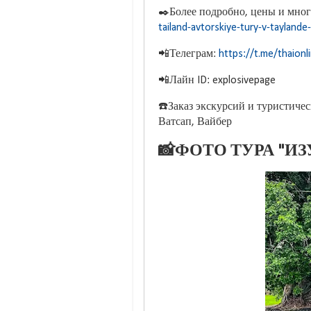
✒️Более подробно, цены и мног
tailand-avtorskiye-tury-v-taylande
📲Телеграм:
https://t.me/thaionl
📲Лайн ID: explosivepage
☎️Заказ экскурсий и туристиче
Ватсап, Вайбер
📸ФОТО ТУРА "И