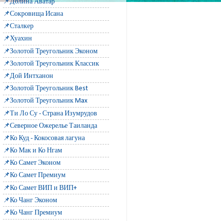
📌Долина Аватар
📌Сокровища Исана
📌Сталкер
📌Хуахин
📌Золотой Треугольник Эконом
📌Золотой Треугольник Классик
📌Дой Интханон
📌Золотой Треугольник Best
📌Золотой Треугольник Max
📌Ти Ло Су - Страна Изумрудов
📌Северное Ожерелье Таиланда
📌Ко Куд - Кокосовая лагуна
📌Ко Мак и Ко Нгам
📌Ко Самет Эконом
📌Ко Самет Премиум
📌Ко Самет ВИП и ВИП+
📌Ко Чанг Эконом
📌Ко Чанг Премиум