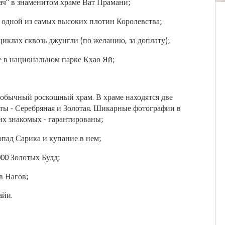
ач" в знаменитом храме Ват Прамани;
 одной из самых высоких плотин Королевства;
иклах сквозь джунгли (по желанию, за доплату);
е в национальном парке Кхао Яй;
еобычный роскошный храм. В храме находятся две
ты - Серебряная и Золотая. Шикарные фотографии в
их знакомых - гарантированы;
пад Сарика и купание в нем;
00 Золотых Будд;
в Нагов;
айи.