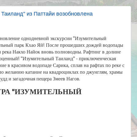
 Таиланд" из Паттайи возобновлена
бновление однодневной экскурсии "Изумительный
альный парк Кхао Яй! После прошедших дождей водопады
и река Накхо Найок вновь полноводны. Рафтинг в долине
оценный! "Изумительный Таиланд" - приключенческая
ние в красивом водопаде Сарика, сплав на рафтах по реке с
по желанию катание на квадроциклах по джунглям, храмы
удд и загадочная пещера Змеев Нагов.
УРА "ИЗУМИТЕЛЬНЫЙ