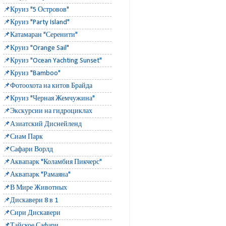
📌Круиз "5 Островов"
📌Круиз "Party Island"
📌Катамаран "Серенити"
📌Круиз "Orange Sail"
📌Круиз "Ocean Yachting Sunset"
📌Круиз "Bamboo"
📌Фотоохота на китов Брайда
📌Круиз "Черная Жемчужина"
📌Экскурсии на гидроциклах
📌Азиатский Диснейленд
📌Сиам Парк
📌Сафари Ворлд
📌Аквапарк "Коламбия Пикчерс"
📌Аквапарк "Рамаяна"
📌В Мире Животных
📌Дискавери 8 в 1
📌Сири Дискавери
📌Тайское Сафари