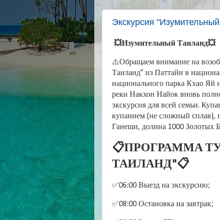
Экскурсия "Изумительный
💥Изумительный Таиланд💥
⚠️Обращаем внимание на возо
Таиланд" из Паттайи в национ
национального парка Кхао Яй 
реки Накхон Найок вновь полн
экскурсия для всей семьи. Купа
купанием (не сложный сплав), 
Ганеши, долина 1000 Золотых Б
📋ПРОГРАММА Т
ТАИЛАНД"📋
✅06:00 Выезд на экскурсию;
✅08:00 Остановка на завтрак;