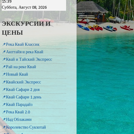
15:39
Суббота, Август 08, 2026
ЭКСКУРСИИ И
ЦЕНЫ
📌Река Квай Классик
📌Аюттайя и река Квай
📌Квай и Тайский Экспресс
📌Рай на реке Квай
📌Новый Квай
📌Квайский Экспресс
📌Квай Сафари 2 дня
📌Квай Сафари 1 день
📌Квай Парадайз
📌Река Квай 2.0
📌Над Облаками
📌Королевство Сукхотай