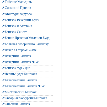
📌Тайские Мальдивы
📌Сиамский Пролив
📌Авиатуры за рубеж
📌Бангкок Вечерний Бриз
📌Бангкок и Аюттайя
📌Бангкок Сансет
📌Башня Дракона+Миллион Будд
📌Большая обзорная по Бангкоку
📌Вечер в Старом Сиаме
📌Вечерний Бангкок
📌Вечерний Бангкок NEW
📌Бангкок-тур 2 дня
📌Девять Чудес Бангкока
📌Классический Бангкок
📌Классический Бангкок NEW
📌Мистический Бангкок
📌Обзорная экскурсия Бангкока
📌Опасный Бангкок