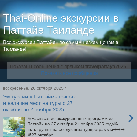
Thai-Online экскурсии в
Паттайе Таиланде
Все экскурсии Паттайи - по самым низким ценам в
Таиланде!
Показаны сообщения с ярлыком
travelpattaya2025
.
Показать все сообщения
воскресенье, 26 октября 2025 г.
Экскурсии в Паттайе - график
и наличие мест на туры с 27
октября по 2 ноября 2025
›
📝Расписание экскурсионных программ из
Паттайи на 27 октября-2 ноября 2025 года📝
Есть группы на следующие турпрограммы➡️➡️➡️
📆27 октября, ...