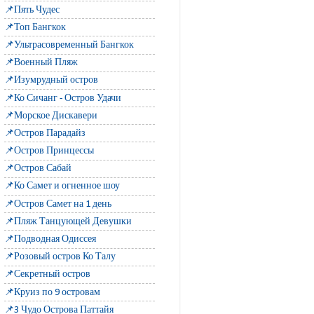
📌Пять Чудес
📌Топ Бангкок
📌Ультрасовременный Бангкок
📌Военный Пляж
📌Изумрудный остров
📌Ко Сичанг - Остров Удачи
📌Морское Дискавери
📌Остров Парадайз
📌Остров Принцессы
📌Остров Сабай
📌Ко Самет и огненное шоу
📌Остров Самет на 1 день
📌Пляж Танцующей Девушки
📌Подводная Одиссея
📌Розовый остров Ко Талу
📌Секретный остров
📌Круиз по 9 островам
📌3 Чудо Острова Паттайя