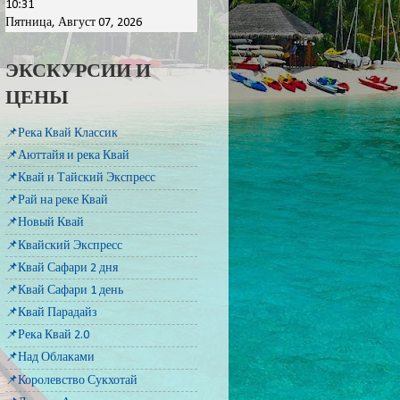
10:31
Пятница, Август 07, 2026
ЭКСКУРСИИ И
ЦЕНЫ
📌Река Квай Классик
📌Аюттайя и река Квай
📌Квай и Тайский Экспресс
📌Рай на реке Квай
📌Новый Квай
📌Квайский Экспресс
📌Квай Сафари 2 дня
📌Квай Сафари 1 день
📌Квай Парадайз
📌Река Квай 2.0
📌Над Облаками
📌Королевство Сукхотай