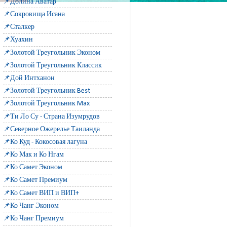
📌Долина Аватар
📌Сокровища Исана
📌Сталкер
📌Хуахин
📌Золотой Треугольник Эконом
📌Золотой Треугольник Классик
📌Дой Интханон
📌Золотой Треугольник Best
📌Золотой Треугольник Max
📌Ти Ло Су - Страна Изумрудов
📌Северное Ожерелье Таиланда
📌Ко Куд - Кокосовая лагуна
📌Ко Мак и Ко Нгам
📌Ко Самет Эконом
📌Ко Самет Премиум
📌Ко Самет ВИП и ВИП+
📌Ко Чанг Эконом
📌Ко Чанг Премиум