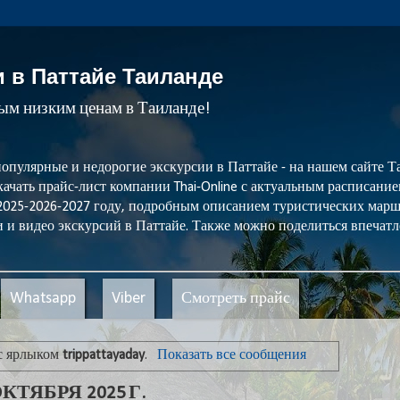
и в Паттайе Таиланде
мым низким ценам в Таиланде!
популярные и недорогие экскурсии в Паттайе - на нашем сайте
ачать прайс-лист компании Thai-Online с актуальным расписани
 2025-2026-2027 году, подробным описанием туристических мар
 и видео экскурсий в Паттайе. Также можно поделиться впечатл
Whatsapp
Viber
Смотреть прайс
с ярлыком
trippattayaday
.
Показать все сообщения
КТЯБРЯ 2025 Г.