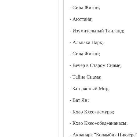
- Сила Жизни;
- Аюттайя;
- Изумительный Таиланд;
- Альпака Парк;
- Сила Жизни;
- Вечер в Старом Сиаме;
- Тайна Сиама;
- Затерянный Мир;
- Ват Ян;
- Кхао Кхео+лемуры;
- Кхао Кхео+обед+ананасы;
- Аквапарк "Коламбия Пикчерс