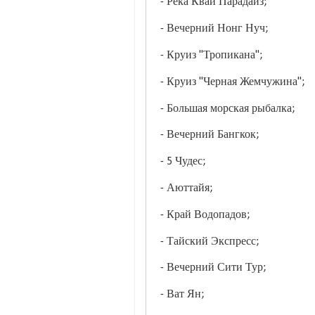
- Река Квай Парадайз;
- Вечерний Нонг Нуч;
- Круиз "Тропикана";
- Круиз "Черная Жемчужина";
- Большая морская рыбалка;
- Вечерний Бангкок;
- 5 Чудес;
- Аюттайя;
- Край Водопадов;
- Тайский Экспресс;
- Вечерний Сити Тур;
- Ват Ян;