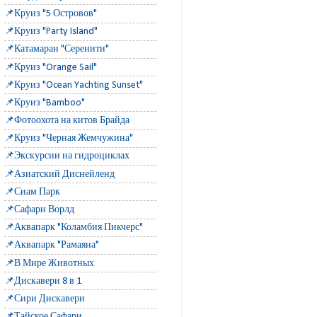
📌Круиз "5 Островов"
📌Круиз "Party Island"
📌Катамаран "Серенити"
📌Круиз "Orange Sail"
📌Круиз "Ocean Yachting Sunset"
📌Круиз "Bamboo"
📌Фотоохота на китов Брайда
📌Круиз "Черная Жемчужина"
📌Экскурсии на гидроциклах
📌Азиатский Диснейленд
📌Сиам Парк
📌Сафари Ворлд
📌Аквапарк "Коламбия Пикчерс"
📌Аквапарк "Рамаяна"
📌В Мире Животных
📌Дискавери 8 в 1
📌Сири Дискавери
📌Тайское Сафари