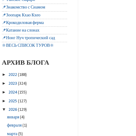
📌Знакомство с Сиамом
📌Зоопарк Кхао Кхео
📌Крокодиловая ферма
📌Катание на слонах
📌Нонг Нуч тропический сад
🔆ВЕСЬ СПИСОК ТУРОВ🔆
АРХИВ БЛОГА
►
2022
(188)
►
2023
(324)
►
2024
(155)
►
2025
(127)
▼
2026
(129)
января
(4)
февраля
(1)
марта
(5)