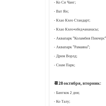
- Ко Си Чанг;
- Ват Ян;
- Кхао Кхео Стандарт;
- Кхао Кхео+обед+ананасы;
- Аквапарк "Коламбия Пикчерс
- Аквапарк "Рамаяна";
- Дрим Ворлд;
- Сиам Парк;
📆28 октября, вторник:
- Бангкок 2 дня;
- Ко Талу;