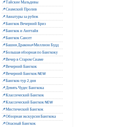
📌Тайские Мальдивы
📌Сиамский Пролив
📌Авиатуры за рубеж
📌Бангкок Вечерний Бриз
📌Бангкок и Аюттайя
📌Бангкок Сансет
📌Башня Дракона+Миллион Будд
📌Большая обзорная по Бангкоку
📌Вечер в Старом Сиаме
📌Вечерний Бангкок
📌Вечерний Бангкок NEW
📌Бангкок-тур 2 дня
📌Девять Чудес Бангкока
📌Классический Бангкок
📌Классический Бангкок NEW
📌Мистический Бангкок
📌Обзорная экскурсия Бангкока
📌Опасный Бангкок